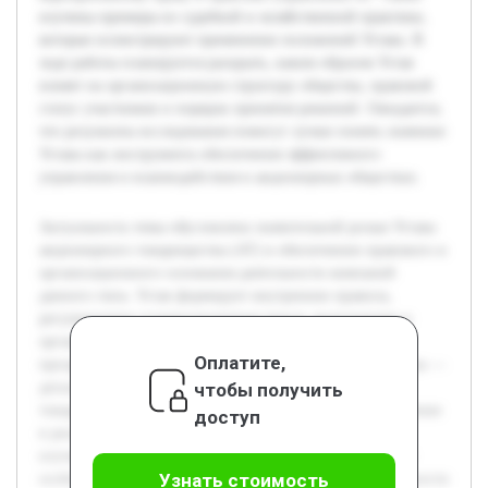
изучены примеры из судебной и хозяйственной практики,
которые иллюстрируют применение положений Устава. В
ходе работы планируется раскрыть, каким образом Устав
влияет на организационную структуру общества, правовой
статус участников и порядок принятия решений. Ожидается,
что результаты исследования помогут лучше понять значение
Устава как инструмента обеспечения эффективного
управления и взаимодействия в акционерных обществах.
Актуальность темы обусловлена значительной ролью Устава
акционерного товарищества (АТ) в обеспечении правового и
организационного основания деятельности компаний
данного типа. Устав формирует внутренние правила,
регулирующие взаимоотношения между акционерами и
органами управления, что обеспечивает устойчивость и
Оплатите,
прозрачность функционирования АТ. Цель данной работы —
чтобы получить
детально рассмотреть содержание Устава акционерного
товарищества и проанализировать примеры его применения
доступ
в реальной практике. Для достижения этой цели будут
изучены основные разделы и положения Устава, а также
Узнать стоимость
особенности его использования в повседневной деятельности