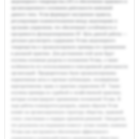
акционерного товарищества (АТ) в обеспечении правового и
организационного основания деятельности компаний
данного типа. Устав формирует внутренние правила,
регулирующие взаимоотношения между акционерами и
органами управления, что обеспечивает устойчивость и
прозрачность функционирования АТ. Цель данной работы —
детально рассмотреть содержание Устава акционерного
товарищества и проанализировать примеры его применения
в реальной практике. Для достижения этой цели будут
изучены основные разделы и положения Устава, а также
особенности его использования в повседневной деятельности
организаций. Предварительно были проанализированы
нормативные акты и научные публикации, посвящённые
корпоративному праву и практике управления АТ. Также
изучены примеры из судебной и хозяйственной практики,
которые иллюстрируют применение положений Устава. В
ходе работы планируется раскрыть, каким образом Устав
влияет на организационную структуру общества, правовой
статус участников и порядок принятия решений. Ожидается,
что результаты исследования помогут лучше понять значение
Устава как инструмента обеспечения эффективного
управления и взаимодействия в акционерных обществах.