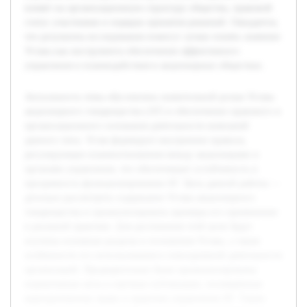
влияет на организационную структуру общества, правовой
статус участников и порядок принятия решений. Ожидается,
что результаты исследования помогут лучше понять значение
Устава как инструмента обеспечения эффективного
управления и взаимодействия в акционерных обществах.
Актуальность темы обусловлена значительной ролью Устава
акционерного товарищества (АТ) в обеспечении правового и
организационного основания деятельности компаний
данного типа. Устав формирует внутренние правила,
регулирующие взаимоотношения между акционерами и
органами управления, что обеспечивает устойчивость и
прозрачность функционирования АТ. Цель данной работы —
детально рассмотреть содержание Устава акционерного
товарищества и проанализировать примеры его применения
в реальной практике. Для достижения этой цели будут
изучены основные разделы и положения Устава, а также
особенности его использования в повседневной деятельности
организаций. Предварительно были проанализированы
нормативные акты и научные публикации, посвящённые
корпоративному праву и практике управления АТ. Также