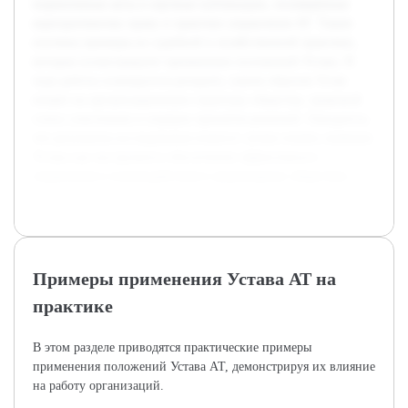
нормативные акты и научные публикации, посвящённые
корпоративному праву и практике управления АТ. Также
изучены примеры из судебной и хозяйственной практики,
которые иллюстрируют применение положений Устава. В
ходе работы планируется раскрыть, каким образом Устав
влияет на организационную структуру общества, правовой
статус участников и порядок принятия решений. Ожидается,
что результаты исследования помогут лучше понять значение
Устава как инструмента обеспечения эффективного
управления и взаимодействия в акционерных обществах.
Примеры применения Устава АТ на
практике
В этом разделе приводятся практические примеры
применения положений Устава АТ, демонстрируя их влияние
на работу организаций.