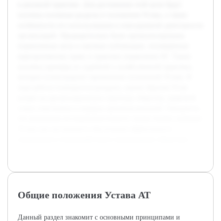
в реальной практике. Для достижения этой цели будут
изучены основные разделы и положения Устава, а также
особенности его использования в повседневной деятельности
организаций. Предварительно были проанализированы
нормативные акты и научные публикации, посвящённые
корпоративному праву и практике управления АТ. Также
изучены примеры из судебной и хозяйственной практики,
которые иллюстрируют применение положений Устава. В
ходе работы планируется раскрыть, каким образом Устав
влияет на организационную структуру общества, правовой
статус участников и порядок принятия решений. Ожидается,
что результаты исследования помогут лучше понять значение
Устава как инструмента обеспечения эффективного
управления и взаимодействия в акционерных обществах.
Общие положения Устава АТ
Данный раздел знакомит с основными принципами и