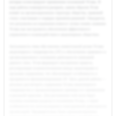
которые иллюстрируют применение положений Устава. В
ходе работы планируется раскрыть, каким образом Устав
влияет на организационную структуру общества, правовой
статус участников и порядок принятия решений. Ожидается,
что результаты исследования помогут лучше понять значение
Устава как инструмента обеспечения эффективного
управления и взаимодействия в акционерных обществах.
Актуальность темы обусловлена значительной ролью Устава
акционерного товарищества (АТ) в обеспечении правового и
организационного основания деятельности компаний
данного типа. Устав формирует внутренние правила,
регулирующие взаимоотношения между акционерами и
органами управления, что обеспечивает устойчивость и
прозрачность функционирования АТ. Цель данной работы —
детально рассмотреть содержание Устава акционерного
товарищества и проанализировать примеры его применения
в реальной практике. Для достижения этой цели будут
изучены основные разделы и положения Устава, а также
особенности его использования в повседневной деятельности
организаций. Предварительно были проанализированы