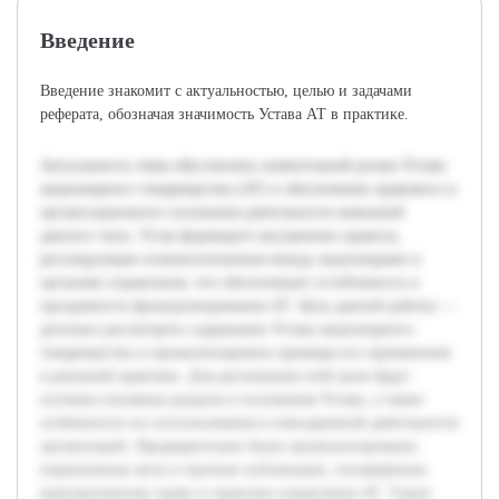
Введение
Введение знакомит с актуальностью, целью и задачами
реферата, обозначая значимость Устава АТ в практике.
Актуальность темы обусловлена значительной ролью Устава
акционерного товарищества (АТ) в обеспечении правового и
организационного основания деятельности компаний
данного типа. Устав формирует внутренние правила,
регулирующие взаимоотношения между акционерами и
органами управления, что обеспечивает устойчивость и
прозрачность функционирования АТ. Цель данной работы —
детально рассмотреть содержание Устава акционерного
товарищества и проанализировать примеры его применения
в реальной практике. Для достижения этой цели будут
изучены основные разделы и положения Устава, а также
особенности его использования в повседневной деятельности
организаций. Предварительно были проанализированы
нормативные акты и научные публикации, посвящённые
корпоративному праву и практике управления АТ. Также