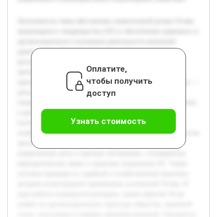
Актуальность темы обусловлена значительной ролью Устава
акционерного товарищества (АТ) в обеспечении правового и
организационного основания деятельности компаний
данного типа. Устав формирует внутренние правила,
регулирующие взаимоотношения между акционерами и
Оплатите,
органами управления, что обеспечивает устойчивость и
чтобы получить
прозрачность функционирования АТ. Цель данной работы —
доступ
детально рассмотреть содержание Устава акционерного
товарищества и проанализировать примеры его применения
в реальной практике. Для достижения этой цели будут
Узнать стоимость
изучены основные разделы и положения Устава, а также
особенности его использования в повседневной деятельности
организаций. Предварительно были проанализированы
нормативные акты и научные публикации, посвящённые
корпоративному праву и практике управления АТ. Также
изучены примеры из судебной и хозяйственной практики,
которые иллюстрируют применение положений Устава. В
ходе работы планируется раскрыть, каким образом Устав
влияет на организационную структуру общества, правовой
статус участников и порядок принятия решений. Ожидается,