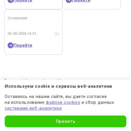
Перейти
Перейти
Сочинение
05.08.2026 16:31
Перейти
Главная
Описание Устава АТ и примеры его применения
Используем cookie и сервисы веб-аналитики
Оставаясь на нашем сайте, вы даете согласие
Подписаться на акции и бонусы
на использование
файлов cookies
и сбор данных
системами веб-аналитики
Узнать стоимость
Принять