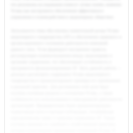
что результаты исследования помогут лучше понять значение
Устава как инструмента обеспечения эффективного
управления и взаимодействия в акционерных обществах.
Актуальность темы обусловлена значительной ролью Устава
акционерного товарищества (АТ) в обеспечении правового и
организационного основания деятельности компаний
данного типа. Устав формирует внутренние правила,
регулирующие взаимоотношения между акционерами и
органами управления, что обеспечивает устойчивость и
прозрачность функционирования АТ. Цель данной работы —
детально рассмотреть содержание Устава акционерного
товарищества и проанализировать примеры его применения
в реальной практике. Для достижения этой цели будут
изучены основные разделы и положения Устава, а также
особенности его использования в повседневной деятельности
организаций. Предварительно были проанализированы
нормативные акты и научные публикации, посвящённые
корпоративному праву и практике управления АТ. Также
изучены примеры из судебной и хозяйственной практики,
которые иллюстрируют применение положений Устава. В