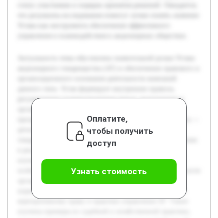
статус участников и порядок принятия решений. Ожидается,
что результаты исследования помогут лучше понять значение
Устава как инструмента обеспечения эффективного
управления и взаимодействия в акционерных обществах.
Актуальность темы обусловлена значительной ролью Устава
акционерного товарищества (АТ) в обеспечении правового и
организационного основания деятельности компаний
данного типа. Устав формирует внутренние правила,
регулирующие взаимоотношения между акционерами и
органами управления, что обеспечивает устойчивость и
Оплатите,
прозрачность функционирования АТ. Цель данной работы —
чтобы получить
детально рассмотреть содержание Устава акционерного
товарищества и проанализировать примеры его применения
доступ
в реальной практике. Для достижения этой цели будут
изучены основные разделы и положения Устава, а также
Узнать стоимость
особенности его использования в повседневной деятельности
организаций. Предварительно были проанализированы
нормативные акты и научные публикации, посвящённые
корпоративному праву и практике управления АТ. Также
изучены примеры из судебной и хозяйственной практики,