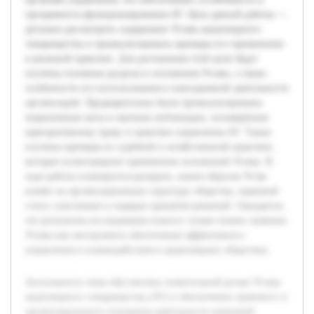
прозрачность функционирования АТ. Цель данной работы —
детально рассмотреть содержание Устава акционерного
товарищества и проанализировать примеры его применения
в реальной практике. Для достижения этой цели будут
изучены основные разделы и положения Устава, а также
особенности его использования в повседневной деятельности
организаций. Предварительно были проанализированы
нормативные акты и научные публикации, посвящённые
корпоративному праву и практике управления АТ. Также
изучены примеры из судебной и хозяйственной практики,
которые иллюстрируют применение положений Устава. В
ходе работы планируется раскрыть, каким образом Устав
влияет на организационную структуру общества, правовой
статус участников и порядок принятия решений. Ожидается,
что результаты исследования помогут лучше понять значение
Устава как инструмента обеспечения эффективного
управления и взаимодействия в акционерных обществах.
Актуальность темы обусловлена значительной ролью Устава
акционерного товарищества (АТ) в обеспечении правового и
организационного основания деятельности компаний