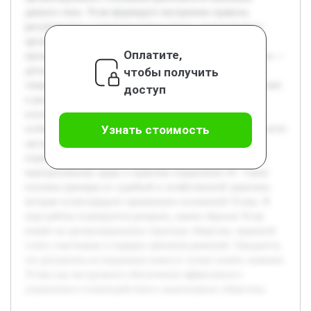
данного типа. Устав формирует внутренние правила,
регулирующие взаимоотношения между акционерами и
органами управления, что обеспечивает устойчивость и
Оплатите,
прозрачность функционирования АТ. Цель данной работы —
чтобы получить
детально рассмотреть содержание Устава акционерного
товарищества и проанализировать примеры его применения
доступ
в реальной практике. Для достижения этой цели будут
изучены основные разделы и положения Устава, а также
Узнать стоимость
особенности его использования в повседневной деятельности
организаций. Предварительно были проанализированы
нормативные акты и научные публикации, посвящённые
корпоративному праву и практике управления АТ. Также
изучены примеры из судебной и хозяйственной практики,
которые иллюстрируют применение положений Устава. В
ходе работы планируется раскрыть, каким образом Устав
влияет на организационную структуру общества, правовой
статус участников и порядок принятия решений. Ожидается,
что результаты исследования помогут лучше понять значение
Устава как инструмента обеспечения эффективного
управления и взаимодействия в акционерных обществах.