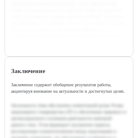
ходе работы планируется раскрыть, каким образом Устав
влияет на организационную структуру общества, правовой
статус участников и порядок принятия решений. Ожидается,
что результаты исследования помогут лучше понять значение
Устава как инструмента обеспечения эффективного
управления и взаимодействия в акционерных обществах.
Заключение
Заключение содержит обобщение результатов работы,
акцентируя внимание на актуальности и достигнутых целях.
Актуальность темы обусловлена значительной ролью Устава
акционерного товарищества (АТ) в обеспечении правового и
организационного основания деятельности компаний
данного типа. Устав формирует внутренние правила,
регулирующие взаимоотношения между акционерами и
органами управления, что обеспечивает устойчивость и