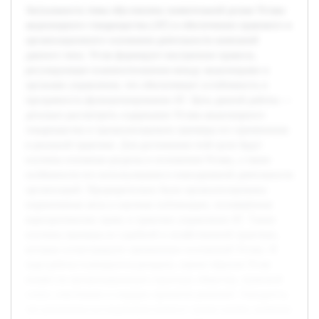
Актуальность темы обусловлена значительной ролью Устава
акционерного товарищества (АТ) в обеспечении правового и
организационного основания деятельности компаний
данного типа. Устав формирует внутренние правила,
регулирующие взаимоотношения между акционерами и
органами управления, что обеспечивает устойчивость и
прозрачность функционирования АТ. Цель данной работы —
детально рассмотреть содержание Устава акционерного
товарищества и проанализировать примеры его применения
в реальной практике. Для достижения этой цели будут
изучены основные разделы и положения Устава, а также
особенности его использования в повседневной деятельности
организаций. Предварительно были проанализированы
нормативные акты и научные публикации, посвящённые
корпоративному праву и практике управления АТ. Также
изучены примеры из судебной и хозяйственной практики,
которые иллюстрируют применение положений Устава. В
ходе работы планируется раскрыть, каким образом Устав
влияет на организационную структуру общества, правовой
статус участников и порядок принятия решений. Ожидается,
что результаты исследования помогут лучше понять значение