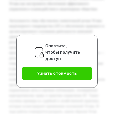
Устава как инструмента обеспечения эффективного
управления и взаимодействия в акционерных обществах.
Актуальность темы обусловлена значительной ролью Устава
акционерного товарищества (АТ) в обеспечении правового и
организационного основания деятельности компаний
данного типа. Устав формирует внутренние правила,
регулирующие взаимоотношения между акционерами и
Оплатите,
органами управления, что обеспечивает устойчивость и
чтобы получить
прозрачность функционирования АТ. Цель данной работы —
доступ
детально рассмотреть содержание Устава акционерного
товарищества и проанализировать примеры его применения
в реальной практике. Для достижения этой цели будут
Узнать стоимость
изучены основные разделы и положения Устава, а также
особенности его использования в повседневной деятельности
организаций. Предварительно были проанализированы
нормативные акты и научные публикации, посвящённые
корпоративному праву и практике управления АТ. Также
изучены примеры из судебной и хозяйственной практики,
которые иллюстрируют применение положений Устава. В
ходе работы планируется раскрыть, каким образом Устав