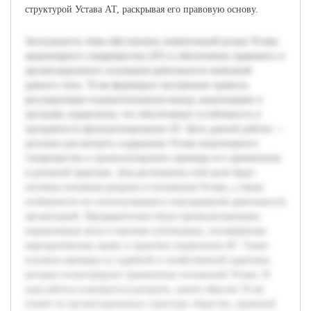
структурой Устава АТ, раскрывая его правовую основу.
Актуальность темы обусловлена значительной ролью Устава
акционерного товарищества (АТ) в обеспечении правового и
организационного основания деятельности компаний
данного типа. Устав формирует внутренние правила,
регулирующие взаимоотношения между акционерами и
органами управления, что обеспечивает устойчивость и
прозрачность функционирования АТ. Цель данной работы —
детально рассмотреть содержание Устава акционерного
товарищества и проанализировать примеры его применения
в реальной практике. Для достижения этой цели будут
изучены основные разделы и положения Устава, а также
особенности его использования в повседневной деятельности
организаций. Предварительно были проанализированы
нормативные акты и научные публикации, посвящённые
корпоративному праву и практике управления АТ. Также
изучены примеры из судебной и хозяйственной практики,
которые иллюстрируют применение положений Устава. В
ходе работы планируется раскрыть, каким образом Устав
влияет на организационную структуру общества, правовой