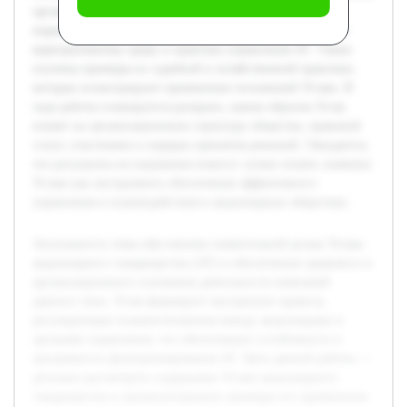
организаций. Предварительно были проанализированы
нормативные акты и научные публикации, посвящённые
корпоративному праву и практике управления АТ. Также
изучены примеры из судебной и хозяйственной практики,
которые иллюстрируют применение положений Устава. В
ходе работы планируется раскрыть, каким образом Устав
влияет на организационную структуру общества, правовой
статус участников и порядок принятия решений. Ожидается,
что результаты исследования помогут лучше понять значение
Устава как инструмента обеспечения эффективного
управления и взаимодействия в акционерных обществах.
Актуальность темы обусловлена значительной ролью Устава
акционерного товарищества (АТ) в обеспечении правового и
организационного основания деятельности компаний
данного типа. Устав формирует внутренние правила,
регулирующие взаимоотношения между акционерами и
органами управления, что обеспечивает устойчивость и
прозрачность функционирования АТ. Цель данной работы —
детально рассмотреть содержание Устава акционерного
товарищества и проанализировать примеры его применения