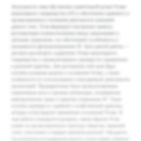
Актуальность темы обусловлена значительной ролью Устава
акционерного товарищества (АТ) в обеспечении правового и
организационного основания деятельности компаний
данного типа. Устав формирует внутренние правила,
регулирующие взаимоотношения между акционерами и
органами управления, что обеспечивает устойчивость и
прозрачность функционирования АТ. Цель данной работы —
детально рассмотреть содержание Устава акционерного
товарищества и проанализировать примеры его применения
в реальной практике. Для достижения этой цели будут
изучены основные разделы и положения Устава, а также
особенности его использования в повседневной деятельности
организаций. Предварительно были проанализированы
нормативные акты и научные публикации, посвящённые
корпоративному праву и практике управления АТ. Также
изучены примеры из судебной и хозяйственной практики,
которые иллюстрируют применение положений Устава. В
ходе работы планируется раскрыть, каким образом Устав
влияет на организационную структуру общества, правовой
статус участников и порядок принятия решений. Ожидается,
что результаты исследования помогут лучше понять значение