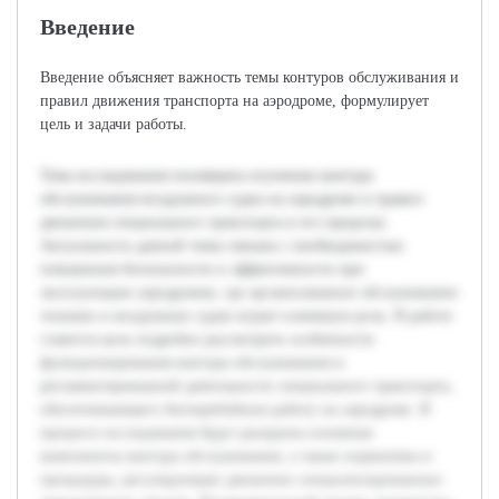
Введение
Введение объясняет важность темы контуров обслуживания и
правил движения транспорта на аэродроме, формулирует
цель и задачи работы.
Тема исследования посвящена изучению контура
обслуживания воздушного судна на аэродроме и правил
движения специального транспорта в его пределах.
Актуальность данной темы связана с необходимостью
повышения безопасности и эффективности при
эксплуатации аэродромов, где организованное обслуживание
техники и воздушных судов играет ключевую роль. В работе
ставится цель подробно рассмотреть особенности
функционирования контура обслуживания и
регламентированной деятельности специального транспорта,
обеспечивающего бесперебойную работу на аэродроме. В
процессе исследования будут раскрыты основные
компоненты контура обслуживания, а также нормативы и
процедуры, регулирующие движение специализированных