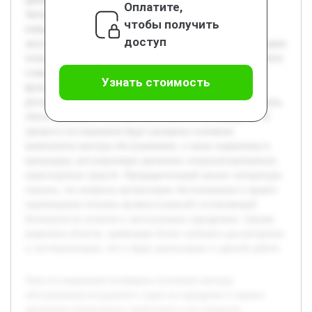
Оплатите,
Актуальность данной темы связана с необходимостью
чтобы получить
повышения безопасности и эффективности при
доступ
эксплуатации аэродромов, где организованное обслуживание
техники и воздушных судов играет ключевую роль. В работе
ставится цель подробно рассмотреть особенности
Узнать стоимость
функционирования контура обслуживания и
регламентированной деятельности специального транспорта,
обеспечивающего бесперебойную работу на аэродроме. В
процессе исследования будут раскрыты основные
компоненты контура обслуживания, а также нормативы и
процедуры, регулирующие движение специализированных
транспортных средств. Предварительный анализ литературы
показал, что вопросы организации обслуживания и правил
перемещения техники являются важной составляющей
безопасности полетов и эксплуатации аэродромов. Однако
выявлены области, требующие более глубокого рассмотрения
и систематизации, что и будет реализовано в данной работе.
Тема исследования посвящена изучению контура
обслуживания воздушного судна на аэродроме и правил
движения специального транспорта в его пределах.