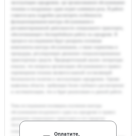
эксплуатации аэродромов, где организованное обслуживание
техники и воздушных судов играет ключевую роль. В работе
ставится цель подробно рассмотреть особенности
функционирования контура обслуживания и
регламентированной деятельности специального транспорта,
обеспечивающего бесперебойную работу на аэродроме. В
процессе исследования будут раскрыты основные
компоненты контура обслуживания, а также нормативы и
процедуры, регулирующие движение специализированных
транспортных средств. Предварительный анализ литературы
показал, что вопросы организации обслуживания и правил
перемещения техники являются важной составляющей
безопасности полетов и эксплуатации аэродромов. Однако
выявлены области, требующие более глубокого рассмотрения
и систематизации, что и будет реализовано в данной работе.
Тема исследования посвящена изучению контура
обслуживания воздушного судна на аэродроме и правил
движения специального транспорта в его пределах.
Актуальность данной темы связана с необходимостью
повышения безопасности и эффективности при
Оплатите,