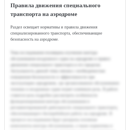
Правила движения специального
транспорта на аэродроме
Раздел освещает нормативы и правила движения
специализированного транспорта, обеспечивающие
безопасность на аэродроме.
Тема исследования посвящена изучению контура
обслуживания воздушного судна на аэродроме и правил
движения специального транспорта в его пределах.
Актуальность данной темы связана с необходимостью
повышения безопасности и эффективности при
эксплуатации аэродромов, где организованное обслуживание
техники и воздушных судов играет ключевую роль. В работе
ставится цель подробно рассмотреть особенности
функционирования контура обслуживания и
регламентированной деятельности специального транспорта,
обеспечивающего бесперебойную работу на аэродроме. В
процессе исследования будут раскрыты основные
компоненты контура обслуживания, а также нормативы и