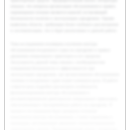
транспортных средств. Предварительный анализ литературы
показал, что вопросы организации обслуживания и правил
перемещения техники являются важной составляющей
безопасности полетов и эксплуатации аэродромов. Однако
выявлены области, требующие более глубокого рассмотрения
и систематизации, что и будет реализовано в данной работе.
Тема исследования посвящена изучению контура
обслуживания воздушного судна на аэродроме и правил
движения специального транспорта в его пределах.
Актуальность данной темы связана с необходимостью
повышения безопасности и эффективности при
эксплуатации аэродромов, где организованное обслуживание
техники и воздушных судов играет ключевую роль. В работе
ставится цель подробно рассмотреть особенности
функционирования контура обслуживания и
регламентированной деятельности специального транспорта,
обеспечивающего бесперебойную работу на аэродроме. В
процессе исследования будут раскрыты основные
компоненты контура обслуживания, а также нормативы и
процедуры, регулирующие движение специализированных
транспортных средств. Предварительный анализ литературы