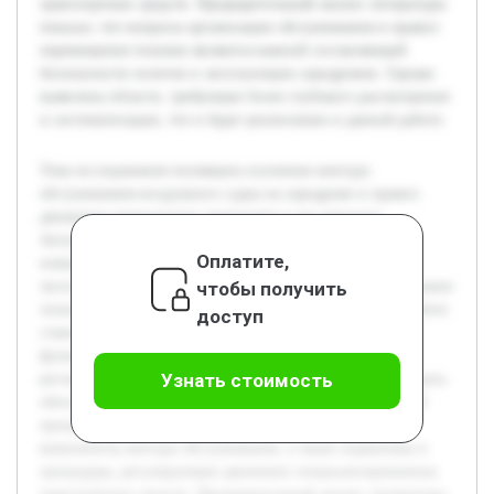
транспортных средств. Предварительный анализ литературы
показал, что вопросы организации обслуживания и правил
перемещения техники являются важной составляющей
безопасности полетов и эксплуатации аэродромов. Однако
выявлены области, требующие более глубокого рассмотрения
и систематизации, что и будет реализовано в данной работе.
Тема исследования посвящена изучению контура
обслуживания воздушного судна на аэродроме и правил
движения специального транспорта в его пределах.
Актуальность данной темы связана с необходимостью
Оплатите,
повышения безопасности и эффективности при
чтобы получить
эксплуатации аэродромов, где организованное обслуживание
техники и воздушных судов играет ключевую роль. В работе
доступ
ставится цель подробно рассмотреть особенности
функционирования контура обслуживания и
Узнать стоимость
регламентированной деятельности специального транспорта,
обеспечивающего бесперебойную работу на аэродроме. В
процессе исследования будут раскрыты основные
компоненты контура обслуживания, а также нормативы и
процедуры, регулирующие движение специализированных