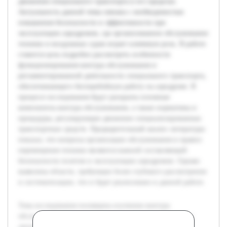
движения специального транспорта в его пределах.
Актуальность данной темы связана с необходимостью
повышения безопасности и эффективности при
эксплуатации аэродромов, где организованное обслуживание
техники и воздушных судов играет ключевую роль. В работе
ставится цель подробно рассмотреть особенности
функционирования контура обслуживания и
регламентированной деятельности специального транспорта,
обеспечивающего бесперебойную работу на аэродроме. В
процессе исследования будут раскрыты основные
компоненты контура обслуживания, а также нормативы и
процедуры, регулирующие движение специализированных
транспортных средств. Предварительный анализ литературы
показал, что вопросы организации обслуживания и правил
перемещения техники являются важной составляющей
безопасности полетов и эксплуатации аэродромов. Однако
выявлены области, требующие более глубокого рассмотрения
и систематизации, что и будет реализовано в данной работе.
Тема исследования посвящена изучению контура
обслуживания воздушного судна на аэродроме и правил
движения специального транспорта в его пределах.