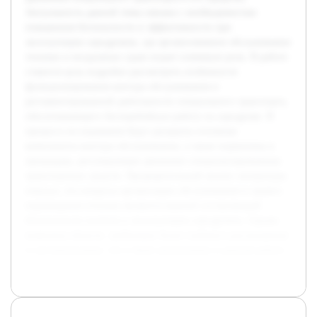
Актуальность данной темы связана с необходимостью
повышения безопасности и эффективности при
эксплуатации аэродромов, где организованное обслуживание
техники и воздушных судов играет ключевую роль. В работе
ставится цель подробно рассмотреть особенности
функционирования контура обслуживания и
регламентированной деятельности специального транспорта,
обеспечивающего бесперебойную работу на аэродроме. В
процессе исследования будут раскрыты основные
компоненты контура обслуживания, а также нормативы и
процедуры, регулирующие движение специализированных
транспортных средств. Предварительный анализ литературы
показал, что вопросы организации обслуживания и правил
перемещения техники являются важной составляющей
безопасности полетов и эксплуатации аэродромов. Однако
выявлены области, требующие более глубокого рассмотрения
и систематизации, что и будет реализовано в данной работе.