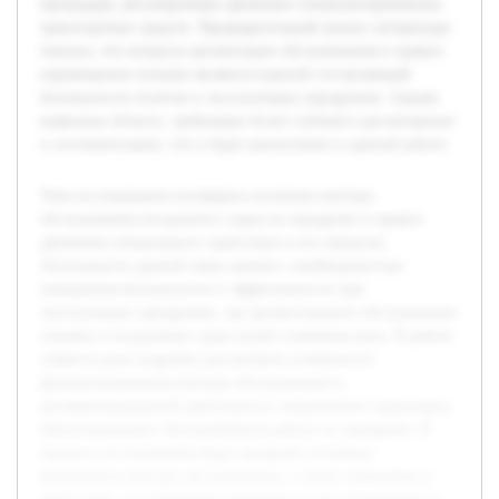
процедуры, регулирующие движение специализированных
транспортных средств. Предварительный анализ литературы
показал, что вопросы организации обслуживания и правил
перемещения техники являются важной составляющей
безопасности полетов и эксплуатации аэродромов. Однако
выявлены области, требующие более глубокого рассмотрения
и систематизации, что и будет реализовано в данной работе.
Тема исследования посвящена изучению контура
обслуживания воздушного судна на аэродроме и правил
движения специального транспорта в его пределах.
Актуальность данной темы связана с необходимостью
повышения безопасности и эффективности при
эксплуатации аэродромов, где организованное обслуживание
техники и воздушных судов играет ключевую роль. В работе
ставится цель подробно рассмотреть особенности
функционирования контура обслуживания и
регламентированной деятельности специального транспорта,
обеспечивающего бесперебойную работу на аэродроме. В
процессе исследования будут раскрыты основные
компоненты контура обслуживания, а также нормативы и