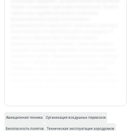
эксплуатации аэродромов, где организованное обслуживание
техники и воздушных судов играет ключевую роль. В работе
ставится цель подробно рассмотреть особенности
функционирования контура обслуживания и
регламентированной деятельности специального транспорта,
обеспечивающего бесперебойную работу на аэродроме. В
процессе исследования будут раскрыты основные
компоненты контура обслуживания, а также нормативы и
процедуры, регулирующие движение специализированных
транспортных средств. Предварительный анализ литературы
показал, что вопросы организации обслуживания и правил
перемещения техники являются важной составляющей
безопасности полетов и эксплуатации аэродромов. Однако
выявлены области, требующие более глубокого рассмотрения
и систематизации, что и будет реализовано в данной работе.
Авиационная техника
Организация воздушных перевозок
Безопасность полетов
Техническая эксплуатация аэродромов