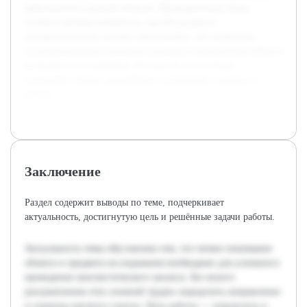
деятельность в данной области. Предварительно была
изучена научная литература, где обсуждаются
методологические основы лингвистики, что позволило
систематизировать основные подходы к определению объекта
и предмета исследования. Результаты этого обзора
составляют основу дальнейшего изложения и анализа в
работе.
Заключение
Раздел содержит выводы по теме, подчеркивает
актуальность, достигнутую цель и решённые задачи работы.
Актуальность темы обусловлена тем, что четкое понимание
объекта и предмета исследования необходимо для успешного
проведения лингвистического анализа. Без ясного
разграничения этих понятий трудно определить направление
и границы научного поиска. Цель работы — определить и