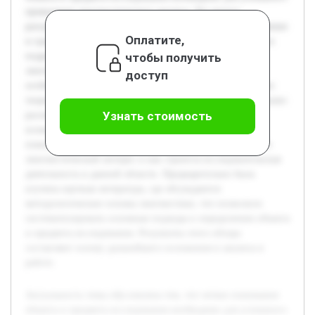
проведения лингвистического анализа. Без ясного
разграничения этих понятий трудно определить направление
Оплатите,
и границы научного поиска. Цель работы — определить и
чтобы получить
подробно раскрыть понятия объекта и предмета
лингвистического исследования, а также показать их
доступ
особенности и взаимосвязь. В реферате будет рассмотрено
теоретическое содержание данных понятий, проведён анализ
Узнать стоимость
различий между ними и представлены примеры,
иллюстрирующие их применение на практике. Работа
поможет читателю разобраться, на что именно направлен
лингвистический интерес и как строится исследовательская
деятельность в данной области. Предварительно была
изучена научная литература, где обсуждаются
методологические основы лингвистики, что позволило
систематизировать основные подходы к определению объекта
и предмета исследования. Результаты этого обзора
составляют основу дальнейшего изложения и анализа в
работе.
Актуальность темы обусловлена тем, что четкое понимание
объекта и предмета исследования необходимо для успешного