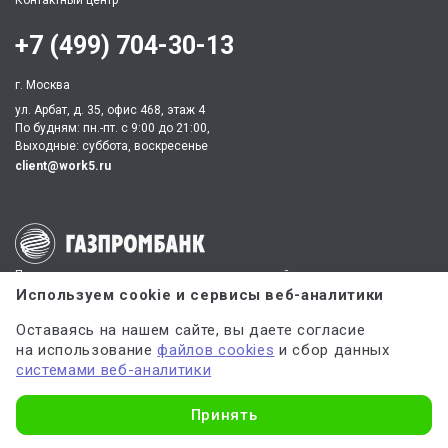
Контактный центр
+7 (499) 704-30-13
г. Москва
ул. Арбат, д. 35, офис 468, этаж 4
По будням: пн.-пт. c 9:00 до 21:00,
Выходные: суббота, воскресенье
client@work5.ru
Партнер по процессингу электронных платежей
Используем cookie и сервисы веб-аналитики
Оставаясь на нашем сайте, вы даете согласие
Партнер по обеспечению безопасных платежей
на использование
файлов cookies
и сбор данных
системами веб-аналитики
Узнать стоимость
ИНН 540535727161,
ОГРН 312547621900150
Принять