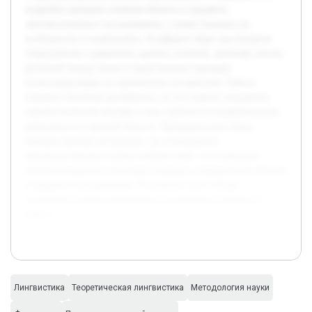
подробно раскрыть понятия объекта и предмета
лингвистического исследования, а также показать их
особенности и взаимосвязь. В реферате будет рассмотрено
теоретическое содержание данных понятий, проведён анализ
различий между ними и представлены примеры,
иллюстрирующие их применение на практике. Работа
поможет читателю разобраться, на что именно направлен
лингвистический интерес и как строится исследовательская
деятельность в данной области. Предварительно была
изучена научная литература, где обсуждаются
методологические основы лингвистики, что позволило
систематизировать основные подходы к определению объекта
и предмета исследования. Результаты этого обзора
составляют основу дальнейшего изложения и анализа в
работе.
Лингвистика
Теоретическая лингвистика
Методология науки