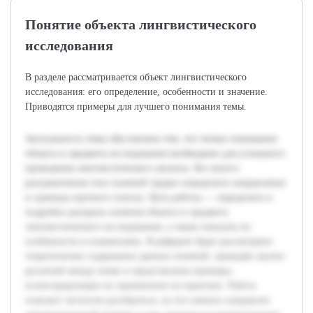
Понятие объекта лингвистического
исследования
В разделе рассматривается объект лингвистического
исследования: его определение, особенности и значение.
Приводятся примеры для лучшего понимания темы.
Актуальность темы обусловлена тем, что четкое понимание
объекта и предмета исследования необходимо для успешного
проведения лингвистического анализа. Без ясного
разграничения этих понятий трудно определить направление
и границы научного поиска. Цель работы — определить и
подробно раскрыть понятия объекта и предмета
лингвистического исследования, а также показать их
особенности и взаимосвязь. В реферате будет рассмотрено
теоретическое содержание данных понятий, проведён анализ
различий между ними и представлены примеры,
иллюстрирующие их применение на практике. Работа
поможет читателю разобраться, на что именно направлен