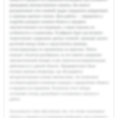
проведения лингвистического анализа. Без ясного
разграничения этих понятий трудно определить направление
и границы научного поиска. Цель работы — определить и
подробно раскрыть понятия объекта и предмета
лингвистического исследования, а также показать их
особенности и взаимосвязь. В реферате будет рассмотрено
теоретическое содержание данных понятий, проведён анализ
различий между ними и представлены примеры,
иллюстрирующие их применение на практике. Работа
поможет читателю разобраться, на что именно направлен
лингвистический интерес и как строится исследовательская
деятельность в данной области. Предварительно была
изучена научная литература, где обсуждаются
методологические основы лингвистики, что позволило
систематизировать основные подходы к определению объекта
и предмета исследования. Результаты этого обзора
составляют основу дальнейшего изложения и анализа в
работе.
Актуальность темы обусловлена тем, что четкое понимание
объекта и предмета исследования необходимо для успешного