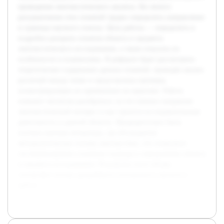
проведения лингвистического анализа. Без ясного
разграничения этих понятий трудно определить направление
и границы научного поиска. Цель работы — определить и
подробно раскрыть понятия объекта и предмета
лингвистического исследования, а также показать их
особенности и взаимосвязь. В реферате будет рассмотрено
теоретическое содержание данных понятий, проведён анализ
различий между ними и представлены примеры,
иллюстрирующие их применение на практике. Работа
поможет читателю разобраться, на что именно направлен
лингвистический интерес и как строится исследовательская
деятельность в данной области. Предварительно была
изучена научная литература, где обсуждаются
методологические основы лингвистики, что позволило
систематизировать основные подходы к определению объекта
и предмета исследования. Результаты этого обзора
составляют основу дальнейшего изложения и анализа в
работе.