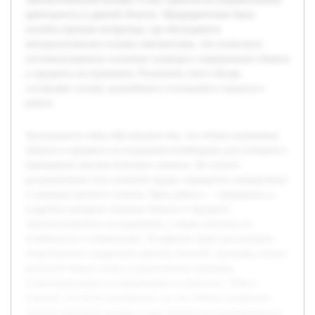
деятельность в данной области. Предварительно была
изучена научная литература, где обсуждаются
методологические основы лингвистики, что позволило
систематизировать основные подходы к определению объекта
и предмета исследования. Результаты этого обзора
составляют основу дальнейшего изложения и анализа в
работе.
Актуальность темы обусловлена тем, что четкое понимание
объекта и предмета исследования необходимо для успешного
проведения лингвистического анализа. Без ясного
разграничения этих понятий трудно определить направление
и границы научного поиска. Цель работы — определить и
подробно раскрыть понятия объекта и предмета
лингвистического исследования, а также показать их
особенности и взаимосвязь. В реферате будет рассмотрено
теоретическое содержание данных понятий, проведён анализ
различий между ними и представлены примеры,
иллюстрирующие их применение на практике. Работа
поможет читателю разобраться, на что именно направлен
лингвистический интерес и как строится исследовательская