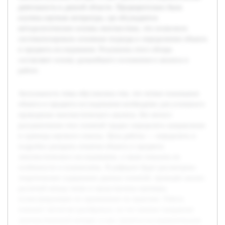
деятельность в данной области. Предварительно была
изучена научная литература, где обсуждаются
методологические основы лингвистики, что позволило
систематизировать основные подходы к определению объекта
и предмета исследования. Результаты этого обзора
составляют основу дальнейшего изложения и анализа в
работе.
Актуальность темы обусловлена тем, что четкое понимание
объекта и предмета исследования необходимо для успешного
проведения лингвистического анализа. Без ясного
разграничения этих понятий трудно определить направление
и границы научного поиска. Цель работы — определить и
подробно раскрыть понятия объекта и предмета
лингвистического исследования, а также показать их
особенности и взаимосвязь. В реферате будет рассмотрено
теоретическое содержание данных понятий, проведён анализ
различий между ними и представлены примеры,
иллюстрирующие их применение на практике. Работа
поможет читателю разобраться, на что именно направлен
лингвистический интерес и как строится исследовательская