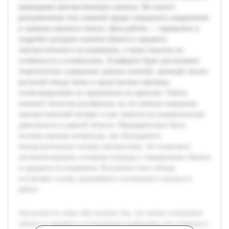
проведения лингвистического анализа. Без ясного
разграничения этих понятий трудно определить направление
и границы научного поиска. Цель работы — определить и
подробно раскрыть понятия объекта и предмета
лингвистического исследования, а также показать их
особенности и взаимосвязь. В реферате будет рассмотрено
теоретическое содержание данных понятий, проведён анализ
различий между ними и представлены примеры,
иллюстрирующие их применение на практике. Работа
поможет читателю разобраться, на что именно направлен
лингвистический интерес и как строится исследовательская
деятельность в данной области. Предварительно была
изучена научная литература, где обсуждаются
методологические основы лингвистики, что позволило
систематизировать основные подходы к определению объекта
и предмета исследования. Результаты этого обзора
составляют основу дальнейшего изложения и анализа в
работе.
Актуальность темы обусловлена тем, что четкое понимание
объекта и предмета исследования необходимо для успешного