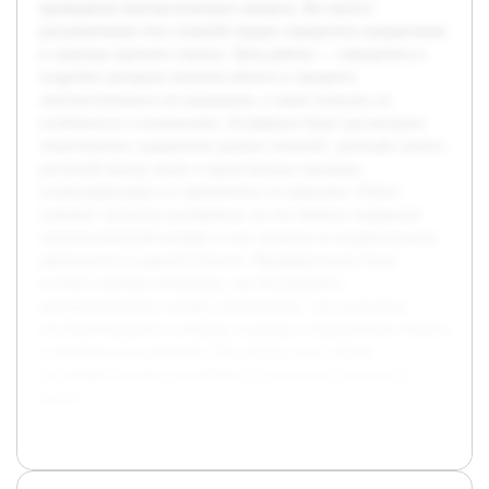
проведения лингвистического анализа. Без ясного
разграничения этих понятий трудно определить направление
и границы научного поиска. Цель работы — определить и
подробно раскрыть понятия объекта и предмета
лингвистического исследования, а также показать их
особенности и взаимосвязь. В реферате будет рассмотрено
теоретическое содержание данных понятий, проведён анализ
различий между ними и представлены примеры,
иллюстрирующие их применение на практике. Работа
поможет читателю разобраться, на что именно направлен
лингвистический интерес и как строится исследовательская
деятельность в данной области. Предварительно была
изучена научная литература, где обсуждаются
методологические основы лингвистики, что позволило
систематизировать основные подходы к определению объекта
и предмета исследования. Результаты этого обзора
составляют основу дальнейшего изложения и анализа в
работе.