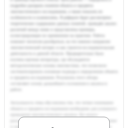
подробно раскрыть понятия объекта и предмета
лингвистического исследования, а также показать их
особенности и взаимосвязь. В реферате будет рассмотрено
теоретическое содержание данных понятий, проведён анализ
различий между ними и представлены примеры,
иллюстрирующие их применение на практике. Работа
поможет читателю разобраться, на что именно направлен
лингвистический интерес и как строится исследовательская
деятельность в данной области. Предварительно была
изучена научная литература, где обсуждаются
методологические основы лингвистики, что позволило
систематизировать основные подходы к определению объекта
и предмета исследования. Результаты этого обзора
составляют основу дальнейшего изложения и анализа в
работе.
Актуальность темы обусловлена тем, что четкое понимание
объекта и предмета исследования необходимо для успешного
проведения лингвистического анализа. Без ясного
разграничения этих понятий трудно определить направление
и границы научного поиска. Цель работы — определить и