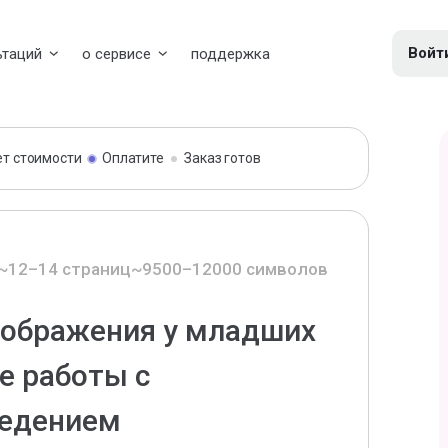
Войт
ьтаций
о сервисе
поддержка
ет стоимости
Оплатите
Заказ готов
~12–14 страниц
~9500–12000 символов
оображения у младших
е работы с
ведением