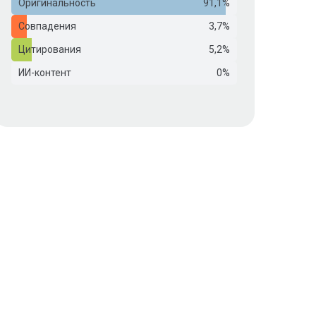
Оригинальность
91,1%
Совпадения
3,7%
Цитирования
5,2%
ИИ-контент
0%