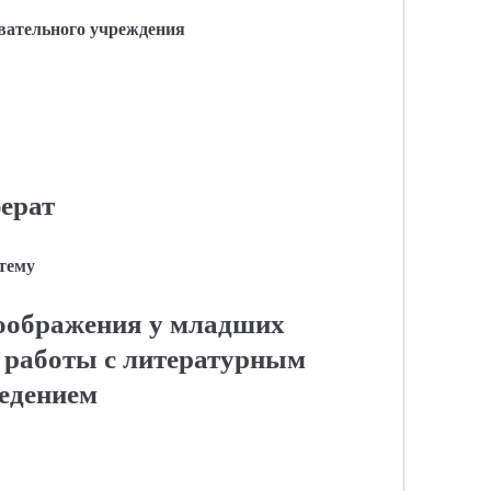
вательного учреждения
ерат
 тему
оображения у младших
 работы с литературным
едением