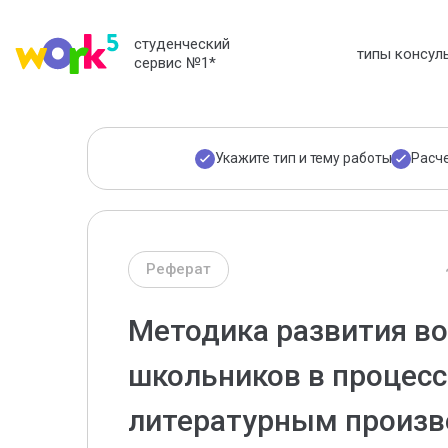
студенческий
типы консул
сервис №1
*
Укажите тип и тему работы
Расч
Реферат
Методика развития в
школьников в процесс
литературным произ