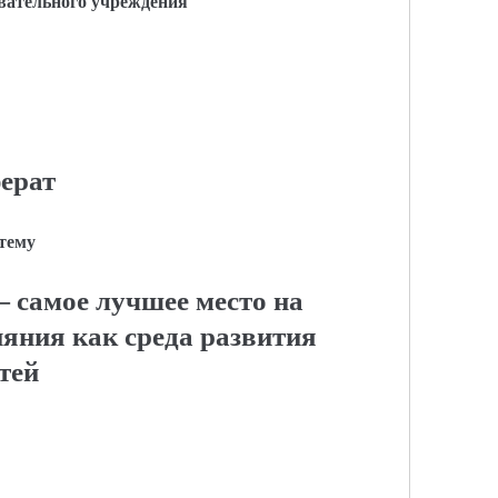
вательного учреждения
ерат
 тему
— самое лучшее место на
ияния как среда развития
тей