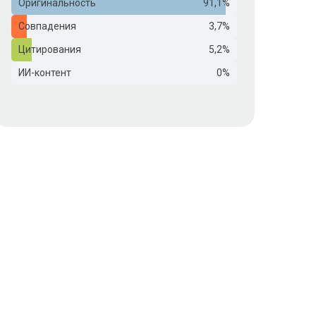
Оригинальность
91,1%
Совпадения
3,7%
Цитирования
5,2%
ИИ-контент
0%