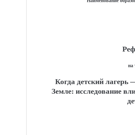
Наименование образо
Реф
на
Когда детский лагерь 
Земле: исследование вл
де