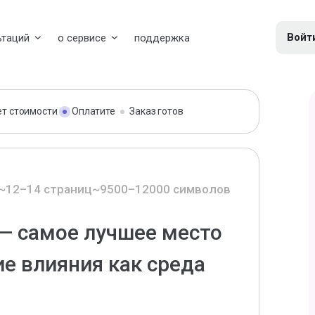
Войт
ьтаций
о сервисе
поддержка
ет стоимости
Оплатите
Заказ готов
~12–14 страниц
~9500–12000 символов
 — самое лучшее место
ие влияния как среда