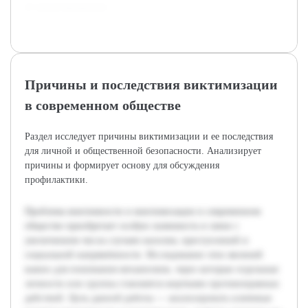
её предотвращению.
Причины и последствия виктимизации
в современном обществе
Раздел исследует причины виктимизации и ее последствия
для личной и общественной безопасности. Анализирует
причины и формирует основу для обсуждения
профилактики.
Проблема виктимности и виктимизации в современном
обществе приобретает особую значимость в связи с
увеличением числа случаев насилия, преступлений и
социальной напряжённости. Исследование этих явлений
важно для понимания механизмов, через которые отдельные
личности или группы становятся жертвами противоправных
действий. Цель данной работы — анализировать ключевые