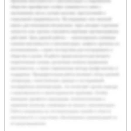
Проблема виктимности и виктимизации в современном
обществе приобретает особую значимость в связи с
увеличением числа случаев насилия, преступлений и
социальной напряжённости. Исследование этих явлений
важно для понимания механизмов, через которые отдельные
личности или группы становятся жертвами противоправных
действий. Цель данной работы — анализировать ключевые
понятия виктимности и виктимизации, выявить причины их
возникновения, а также последствия для пострадавших и
общества в целом. В работе предполагается рассмотреть
теоретические основы, различные аспекты проявления
виктимности, а также современные методы профилактики и
поддержки. Предварительная работа включает обзор научной
литературы, статистических данных и исследований,
посвящённых виктимизации, что позволяет сделать выводы
о комплексности и многогранности проблемы. Особое
внимание уделяется социальным, психологическим и
правовым аспектам, влияющим на процесс виктимизации.
Работа направлена на систематизацию знаний в области
виктимности и подготовку обоснованных рекомендаций по
её предотвращению.