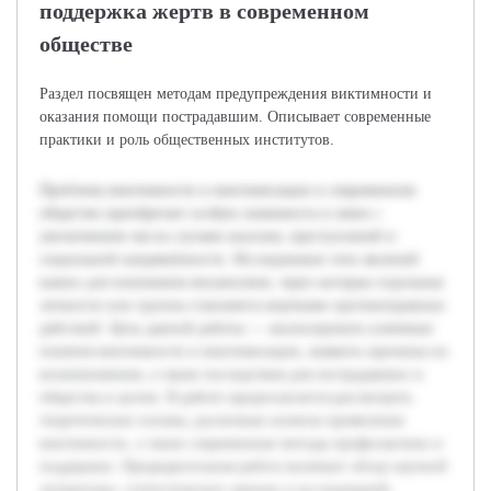
поддержка жертв в современном
обществе
Раздел посвящен методам предупреждения виктимности и
оказания помощи пострадавшим. Описывает современные
практики и роль общественных институтов.
Проблема виктимности и виктимизации в современном
обществе приобретает особую значимость в связи с
увеличением числа случаев насилия, преступлений и
социальной напряжённости. Исследование этих явлений
важно для понимания механизмов, через которые отдельные
личности или группы становятся жертвами противоправных
действий. Цель данной работы — анализировать ключевые
понятия виктимности и виктимизации, выявить причины их
возникновения, а также последствия для пострадавших и
общества в целом. В работе предполагается рассмотреть
теоретические основы, различные аспекты проявления
виктимности, а также современные методы профилактики и
поддержки. Предварительная работа включает обзор научной
литературы, статистических данных и исследований,