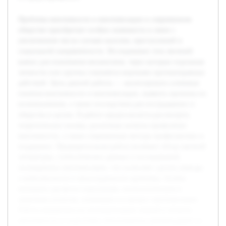
Проблема виктимности и виктимизации в современном
обществе приобретает особую значимость в связи с
увеличением числа случаев насилия, преступлений и
социальной напряжённости. Исследование этих явлений
важно для понимания механизмов, через которые отдельные
личности или группы становятся жертвами противоправных
действий. Цель данной работы — анализировать ключевые
понятия виктимности и виктимизации, выявить причины их
возникновения, а также последствия для пострадавших и
общества в целом. В работе предполагается рассмотреть
теоретические основы, различные аспекты проявления
виктимности, а также современные методы профилактики и
поддержки. Предварительная работа включает обзор научной
литературы, статистических данных и исследований,
посвящённых виктимизации, что позволяет сделать выводы
о комплексности и многогранности проблемы. Особое
внимание уделяется социальным, психологическим и
правовым аспектам, влияющим на процесс виктимизации.
Работа направлена на систематизацию знаний в области
виктимности и подготовку обоснованных рекомендаций по