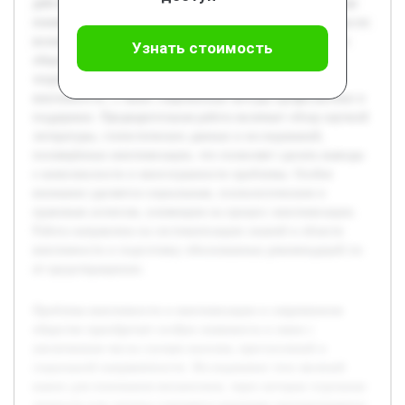
действий. Цель данной работы — анализировать ключевые
понятия виктимности и виктимизации, выявить причины их
возникновения, а также последствия для пострадавших и
Узнать стоимость
общества в целом. В работе предполагается рассмотреть
теоретические основы, различные аспекты проявления
виктимности, а также современные методы профилактики и
поддержки. Предварительная работа включает обзор научной
литературы, статистических данных и исследований,
посвящённых виктимизации, что позволяет сделать выводы
о комплексности и многогранности проблемы. Особое
внимание уделяется социальным, психологическим и
правовым аспектам, влияющим на процесс виктимизации.
Работа направлена на систематизацию знаний в области
виктимности и подготовку обоснованных рекомендаций по
её предотвращению.
Проблема виктимности и виктимизации в современном
обществе приобретает особую значимость в связи с
увеличением числа случаев насилия, преступлений и
социальной напряжённости. Исследование этих явлений
важно для понимания механизмов, через которые отдельные