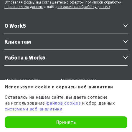
Отправляя форму, вы соглашаетесь с
офертой
,
политикой обработки
персональных данных
и даёте
согласие на обработку данных
О Work5
Клиентам
Работа в Work5
Наши соцсети
Напишите нам
Используем cookie и сервисы веб-аналитики
Оставаясь на нашем сайте, вы даете согласие
на использование
файлов cookies
и сбор данных
системами веб-аналитики
Есть вопросы или предложения?
Узнать стоимость
Принять
Напишите
Крестине Мерзляковой
— директору по качеству Work5