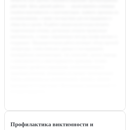
личности или группы становятся жертвами противоправных
действий. Цель данной работы — анализировать ключевые
понятия виктимности и виктимизации, выявить причины их
возникновения, а также последствия для пострадавших и
общества в целом. В работе предполагается рассмотреть
теоретические основы, различные аспекты проявления
виктимности, а также современные методы профилактики и
поддержки. Предварительная работа включает обзор научной
литературы, статистических данных и исследований,
посвящённых виктимизации, что позволяет сделать выводы
о комплексности и многогранности проблемы. Особое
внимание уделяется социальным, психологическим и
правовым аспектам, влияющим на процесс виктимизации.
Работа направлена на систематизацию знаний в области
виктимности и подготовку обоснованных рекомендаций по
её предотвращению.
Профилактика виктимности и