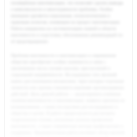
посвящённых виктимизации, что позволяет сделать выводы
о комплексности и многогранности проблемы. Особое
внимание уделяется социальным, психологическим и
правовым аспектам, влияющим на процесс виктимизации.
Работа направлена на систематизацию знаний в области
виктимности и подготовку обоснованных рекомендаций по
её предотвращению.
Проблема виктимности и виктимизации в современном
обществе приобретает особую значимость в связи с
увеличением числа случаев насилия, преступлений и
социальной напряжённости. Исследование этих явлений
важно для понимания механизмов, через которые отдельные
личности или группы становятся жертвами противоправных
действий. Цель данной работы — анализировать ключевые
понятия виктимности и виктимизации, выявить причины их
возникновения, а также последствия для пострадавших и
общества в целом. В работе предполагается рассмотреть
теоретические основы, различные аспекты проявления
виктимности, а также современные методы профилактики и
поддержки. Предварительная работа включает обзор научной