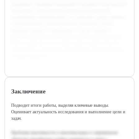
поддержки. Предварительная работа включает обзор научной
литературы, статистических данных и исследований,
посвящённых виктимизации, что позволяет сделать выводы
о комплексности и многогранности проблемы. Особое
внимание уделяется социальным, психологическим и
правовым аспектам, влияющим на процесс виктимизации.
Работа направлена на систематизацию знаний в области
виктимности и подготовку обоснованных рекомендаций по
её предотвращению.
Заключение
Подводит итоги работы, выделяя ключевые выводы.
Оценивает актуальность исследования и выполнение цели и
задач.
Проблема виктимности и виктимизации в современном