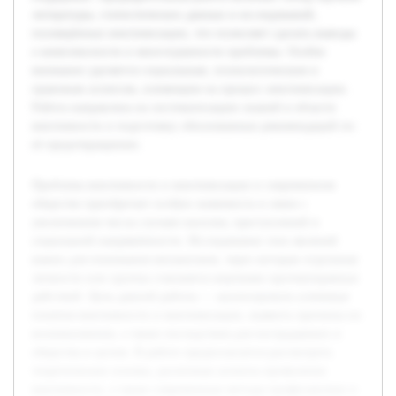
литературы, статистических данных и исследований,
посвящённых виктимизации, что позволяет сделать выводы
о комплексности и многогранности проблемы. Особое
внимание уделяется социальным, психологическим и
правовым аспектам, влияющим на процесс виктимизации.
Работа направлена на систематизацию знаний в области
виктимности и подготовку обоснованных рекомендаций по
её предотвращению.
Проблема виктимности и виктимизации в современном
обществе приобретает особую значимость в связи с
увеличением числа случаев насилия, преступлений и
социальной напряжённости. Исследование этих явлений
важно для понимания механизмов, через которые отдельные
личности или группы становятся жертвами противоправных
действий. Цель данной работы — анализировать ключевые
понятия виктимности и виктимизации, выявить причины их
возникновения, а также последствия для пострадавших и
общества в целом. В работе предполагается рассмотреть
теоретические основы, различные аспекты проявления
виктимности, а также современные методы профилактики и