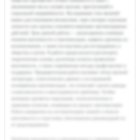
обществе приобретает особую значимость в связи с
увеличением числа случаев насилия, преступлений и
социальной напряжённости. Исследование этих явлений
важно для понимания механизмов, через которые отдельные
личности или группы становятся жертвами противоправных
действий. Цель данной работы — анализировать ключевые
понятия виктимности и виктимизации, выявить причины их
возникновения, а также последствия для пострадавших и
общества в целом. В работе предполагается рассмотреть
теоретические основы, различные аспекты проявления
виктимности, а также современные методы профилактики и
поддержки. Предварительная работа включает обзор научной
литературы, статистических данных и исследований,
посвящённых виктимизации, что позволяет сделать выводы
о комплексности и многогранности проблемы. Особое
внимание уделяется социальным, психологическим и
правовым аспектам, влияющим на процесс виктимизации.
Работа направлена на систематизацию знаний в области
виктимности и подготовку обоснованных рекомендаций по
её предотвращению.
Проблема виктимности и виктимизации в современном