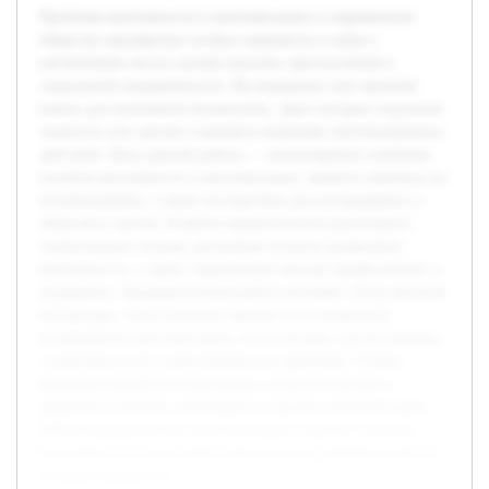
Проблема виктимности и виктимизации в современном
обществе приобретает особую значимость в связи с
увеличением числа случаев насилия, преступлений и
социальной напряжённости. Исследование этих явлений
важно для понимания механизмов, через которые отдельные
личности или группы становятся жертвами противоправных
действий. Цель данной работы — анализировать ключевые
понятия виктимности и виктимизации, выявить причины их
возникновения, а также последствия для пострадавших и
общества в целом. В работе предполагается рассмотреть
теоретические основы, различные аспекты проявления
виктимности, а также современные методы профилактики и
поддержки. Предварительная работа включает обзор научной
литературы, статистических данных и исследований,
посвящённых виктимизации, что позволяет сделать выводы
о комплексности и многогранности проблемы. Особое
внимание уделяется социальным, психологическим и
правовым аспектам, влияющим на процесс виктимизации.
Работа направлена на систематизацию знаний в области
виктимности и подготовку обоснованных рекомендаций по
её предотвращению.