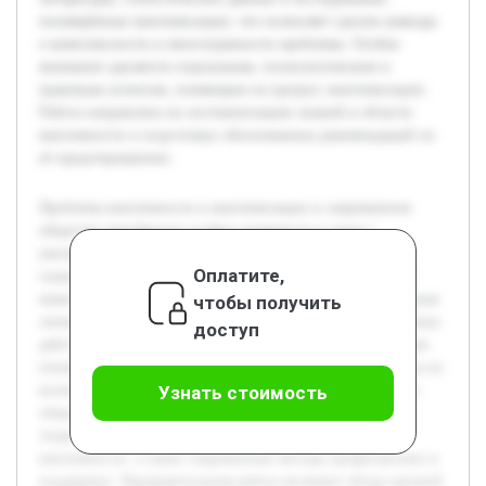
посвящённых виктимизации, что позволяет сделать выводы
о комплексности и многогранности проблемы. Особое
внимание уделяется социальным, психологическим и
правовым аспектам, влияющим на процесс виктимизации.
Работа направлена на систематизацию знаний в области
виктимности и подготовку обоснованных рекомендаций по
её предотвращению.
Проблема виктимности и виктимизации в современном
обществе приобретает особую значимость в связи с
увеличением числа случаев насилия, преступлений и
Оплатите,
социальной напряжённости. Исследование этих явлений
важно для понимания механизмов, через которые отдельные
чтобы получить
личности или группы становятся жертвами противоправных
доступ
действий. Цель данной работы — анализировать ключевые
понятия виктимности и виктимизации, выявить причины их
возникновения, а также последствия для пострадавших и
Узнать стоимость
общества в целом. В работе предполагается рассмотреть
теоретические основы, различные аспекты проявления
виктимности, а также современные методы профилактики и
поддержки. Предварительная работа включает обзор научной