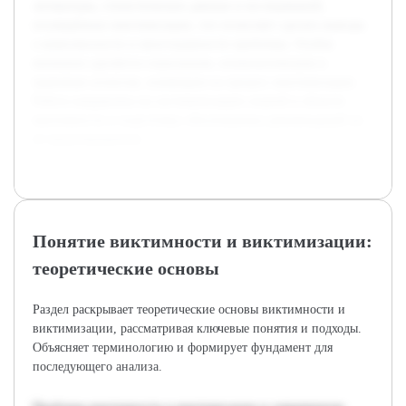
литературы, статистических данных и исследований,
посвящённых виктимизации, что позволяет сделать выводы
о комплексности и многогранности проблемы. Особое
внимание уделяется социальным, психологическим и
правовым аспектам, влияющим на процесс виктимизации.
Работа направлена на систематизацию знаний в области
виктимности и подготовку обоснованных рекомендаций по
её предотвращению.
Понятие виктимности и виктимизации:
теоретические основы
Раздел раскрывает теоретические основы виктимности и
виктимизации, рассматривая ключевые понятия и подходы.
Объясняет терминологию и формирует фундамент для
последующего анализа.