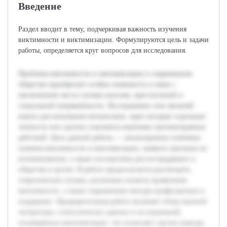
Введение
Раздел вводит в тему, подчеркивая важность изучения
виктимности и виктимизации. Формулируются цель и задачи
работы, определяется круг вопросов для исследования.
Проблема виктимности и виктимизации в современном
обществе приобретает особую значимость в связи с
увеличением числа случаев насилия, преступлений и
социальной напряжённости. Исследование этих явлений
важно для понимания механизмов, через которые отдельные
личности или группы становятся жертвами противоправных
действий. Цель данной работы — анализировать ключевые
понятия виктимности и виктимизации, выявить причины их
возникновения, а также последствия для пострадавших и
общества в целом. В работе предполагается рассмотреть
теоретические основы, различные аспекты проявления
виктимности, а также современные методы профилактики и
поддержки. Предварительная работа включает обзор научной
литературы, статистических данных и исследований,
посвящённых виктимизации, что позволяет сделать выводы