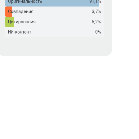
Оригинальность
91,1%
Совпадения
3,7%
Цитирования
5,2%
ИИ-контент
0%