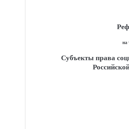
Реф
на
Субъекты права соц
Российско