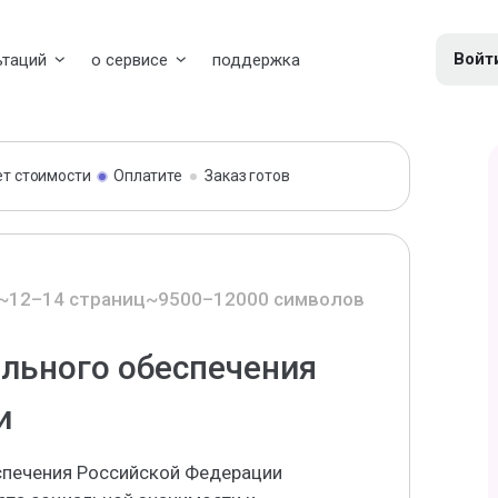
Войт
ьтаций
о сервисе
поддержка
ет стоимости
Оплатите
Заказ готов
~12–14 страниц
~9500–12000 символов
льного обеспечения
и
спечения Российской Федерации