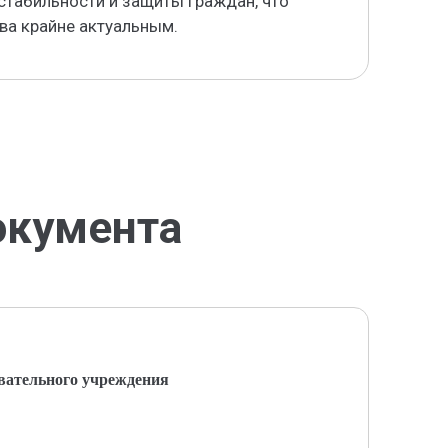
стабильности и защиты граждан, что
ава крайне актуальным.
окумента
вательного учреждения