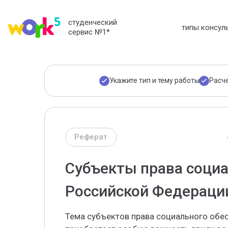
студенческий
типы консул
сервис №1
*
Укажите тип и тему работы
Расч
Реферат
Субъекты права социа
Российской Федераци
Тема субъектов права социального обе