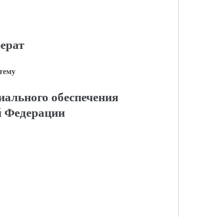
ерат
 тему
иального обеспечения
й Федерации