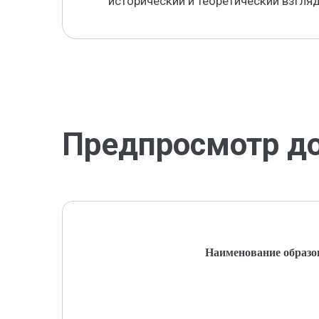
исторический и теоретический взгляд
Предпросмотр д
Наименование образо