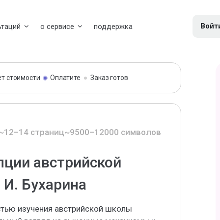
Войт
ьтаций
о сервисе
поддержка
ет стоимости
Оплатите
Заказ готов
~12–14 страниц
~9500–12000 символов
пции австрийской
 И. Бухарина
стью изучения австрийской школы