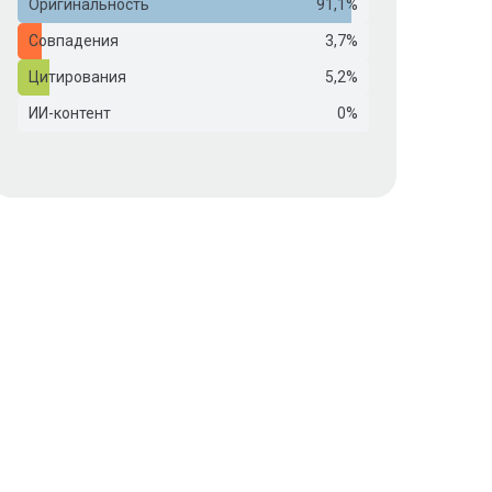
Оригинальность
91,1%
Совпадения
3,7%
Цитирования
5,2%
ИИ-контент
0%