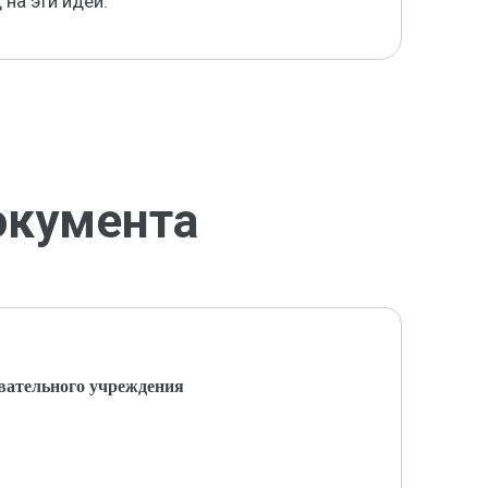
 на эти идеи.
окумента
вательного учреждения