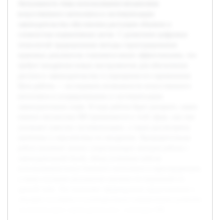
Актуальность темы использования механизмов
искусственного интеллекта в систематизации
законодательства обусловлена растущим объемом и
сложностью нормативных актов. С развитием цифровых
технологий традиционные методы структурирования
правовых документов становятся менее эффективными, что
требует внедрения новых инструментов для обеспечения
доступа к законодательству и упрощения его применения.
Цель работы — исследовать возможности искусственного
интеллекта в упорядочивании и систематизации
законодательных норм. В ходе работы будет раскрыто, какие
именно механизмы ИИ применяются в этой сфере, как они
улучшают качество систематизации, а также рассмотрены
проблемы и перспективы их внедрения. Предварительная
работа включает анализ существующих методов работы с
законодательной базой, обзор успешных кейсов
использования искусственного интеллекта в юриспруденции,
а также изучение результатов научных исследований по
данной теме. Это позволяет сформировать представление о
текущем состоянии и потенциальных направлениях развития
систематизации законодательства с помощью ИИ.