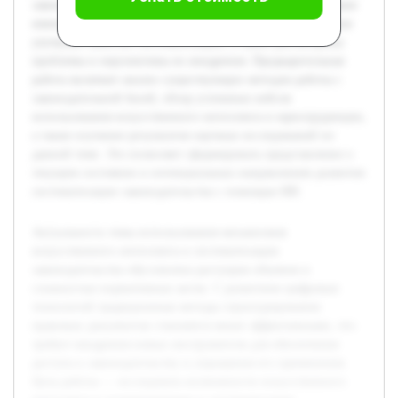
законодательных норм. В ходе работы будет раскрыто, какие
именно механизмы ИИ применяются в этой сфере, как они
улучшают качество систематизации, а также рассмотрены
проблемы и перспективы их внедрения. Предварительная
работа включает анализ существующих методов работы с
законодательной базой, обзор успешных кейсов
использования искусственного интеллекта в юриспруденции,
а также изучение результатов научных исследований по
данной теме. Это позволяет сформировать представление о
текущем состоянии и потенциальных направлениях развития
систематизации законодательства с помощью ИИ.
Актуальность темы использования механизмов
искусственного интеллекта в систематизации
законодательства обусловлена растущим объемом и
сложностью нормативных актов. С развитием цифровых
технологий традиционные методы структурирования
правовых документов становятся менее эффективными, что
требует внедрения новых инструментов для обеспечения
доступа к законодательству и упрощения его применения.
Цель работы — исследовать возможности искусственного