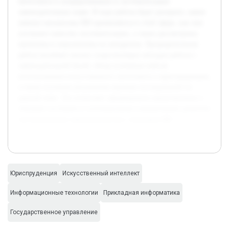
интеллекта в упорядочивании и систематизации
законодательных норм. В ходе работы будет раскрыто, какие
именно механизмы ИИ применяются в этой сфере, как они
улучшают качество систематизации, а также рассмотрены
проблемы и перспективы их внедрения. Предварительная
работа включает анализ существующих методов работы с
законодательной базой, обзор успешных кейсов
использования искусственного интеллекта в юриспруденции,
а также изучение результатов научных исследований по
данной теме. Это позволяет сформировать представление о
текущем состоянии и потенциальных направлениях развития
систематизации законодательства с помощью ИИ.
Юриспруденция
Искусственный интеллект
Информационные технологии
Прикладная информатика
Государственное управление