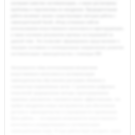
улучшают качество систематизации, а также рассмотрены
проблемы и перспективы их внедрения. Предварительная
работа включает анализ существующих методов работы с
законодательной базой, обзор успешных кейсов
использования искусственного интеллекта в юриспруденции,
а также изучение результатов научных исследований по
данной теме. Это позволяет сформировать представление о
текущем состоянии и потенциальных направлениях развития
систематизации законодательства с помощью ИИ.
Актуальность темы использования механизмов
искусственного интеллекта в систематизации
законодательства обусловлена растущим объемом и
сложностью нормативных актов. С развитием цифровых
технологий традиционные методы структурирования
правовых документов становятся менее эффективными, что
требует внедрения новых инструментов для обеспечения
доступа к законодательству и упрощения его применения.
Цель работы — исследовать возможности искусственного
интеллекта в упорядочивании и систематизации
законодательных норм. В ходе работы будет раскрыто, какие