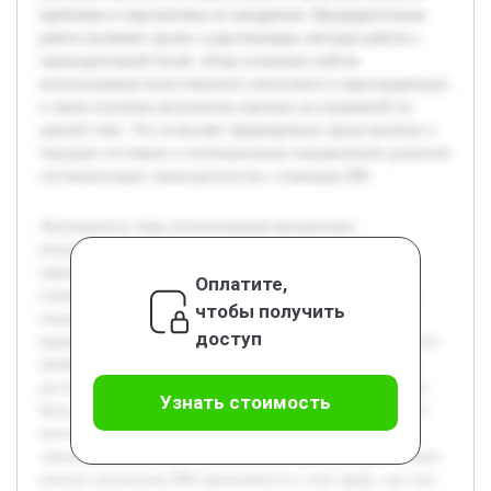
проблемы и перспективы их внедрения. Предварительная
работа включает анализ существующих методов работы с
законодательной базой, обзор успешных кейсов
использования искусственного интеллекта в юриспруденции,
а также изучение результатов научных исследований по
данной теме. Это позволяет сформировать представление о
текущем состоянии и потенциальных направлениях развития
систематизации законодательства с помощью ИИ.
Актуальность темы использования механизмов
искусственного интеллекта в систематизации
законодательства обусловлена растущим объемом и
Оплатите,
сложностью нормативных актов. С развитием цифровых
чтобы получить
технологий традиционные методы структурирования
доступ
правовых документов становятся менее эффективными, что
требует внедрения новых инструментов для обеспечения
доступа к законодательству и упрощения его применения.
Узнать стоимость
Цель работы — исследовать возможности искусственного
интеллекта в упорядочивании и систематизации
законодательных норм. В ходе работы будет раскрыто, какие
именно механизмы ИИ применяются в этой сфере, как они