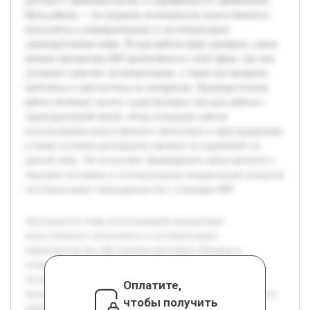
доступа к законодательству и упрощения его применения.
Цель работы — исследовать возможности искусственного
интеллекта в упорядочивании и систематизации
законодательных норм. В ходе работы будет раскрыто, какие
именно механизмы ИИ применяются в этой сфере, как они
улучшают качество систематизации, а также рассмотрены
проблемы и перспективы их внедрения. Предварительная
работа включает анализ существующих методов работы с
законодательной базой, обзор успешных кейсов
использования искусственного интеллекта в юриспруденции,
а также изучение результатов научных исследований по
данной теме. Это позволяет сформировать представление о
текущем состоянии и потенциальных направлениях развития
систематизации законодательства с помощью ИИ.
Актуальность темы использования механизмов
искусственного интеллекта в систематизации
законодательства обусловлена растущим объемом и
сложностью нормативных актов. С развитием цифровых
технологий традиционные методы структурирования
Оплатите,
правовых документов становятся менее эффективными, что
чтобы получить
требует внедрения новых инструментов для обеспечения