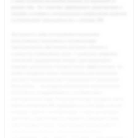
а также изучение результатов научных исследований по
данной теме. Это позволяет сформировать представление о
текущем состоянии и потенциальных направлениях развития
систематизации законодательства с помощью ИИ.
Актуальность темы использования механизмов
искусственного интеллекта в систематизации
законодательства обусловлена растущим объемом и
сложностью нормативных актов. С развитием цифровых
технологий традиционные методы структурирования
правовых документов становятся менее эффективными, что
требует внедрения новых инструментов для обеспечения
доступа к законодательству и упрощения его применения.
Цель работы — исследовать возможности искусственного
интеллекта в упорядочивании и систематизации
законодательных норм. В ходе работы будет раскрыто, какие
именно механизмы ИИ применяются в этой сфере, как они
улучшают качество систематизации, а также рассмотрены
проблемы и перспективы их внедрения. Предварительная
работа включает анализ существующих методов работы с
законодательной базой, обзор успешных кейсов
использования искусственного интеллекта в юриспруденции,