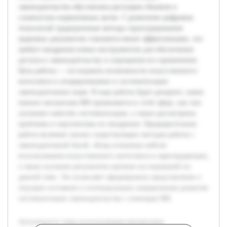
законодательства обусловлена растущим объемом и
сложностью нормативных актов. С развитием цифровых
технологий традиционные методы структурирования
правовых документов становятся менее эффективными, что
требует внедрения новых инструментов для обеспечения
доступа к законодательству и упрощения его применения.
Цель работы — исследовать возможности искусственного
интеллекта в упорядочивании и систематизации
законодательных норм. В ходе работы будет раскрыто, какие
именно механизмы ИИ применяются в этой сфере, как они
улучшают качество систематизации, а также рассмотрены
проблемы и перспективы их внедрения. Предварительная
работа включает анализ существующих методов работы с
законодательной базой, обзор успешных кейсов
использования искусственного интеллекта в юриспруденции,
а также изучение результатов научных исследований по
данной теме. Это позволяет сформировать представление о
текущем состоянии и потенциальных направлениях развития
систематизации законодательства с помощью ИИ.
Актуальность темы использования механизмов