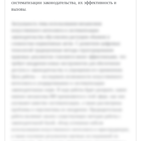
систематизации законодательства, их эффективность и
вызовы.
Актуальность темы использования механизмов
искусственного интеллекта в систематизации
законодательства обусловлена растущим объемом и
сложностью нормативных актов. С развитием цифровых
технологий традиционные методы структурирования
правовых документов становятся менее эффективными, что
требует внедрения новых инструментов для обеспечения
доступа к законодательству и упрощения его применения.
Цель работы — исследовать возможности искусственного
интеллекта в упорядочивании и систематизации
законодательных норм. В ходе работы будет раскрыто, какие
именно механизмы ИИ применяются в этой сфере, как они
улучшают качество систематизации, а также рассмотрены
проблемы и перспективы их внедрения. Предварительная
работа включает анализ существующих методов работы с
законодательной базой, обзор успешных кейсов
использования искусственного интеллекта в юриспруденции,
а также изучение результатов научных исследований по