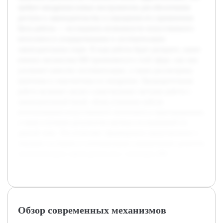
требует внедрения новых инструментов для обеспечения
доступа к законодательству и упрощения его применения.
Цель работы — исследовать возможности искусственного
интеллекта в упорядочивании и систематизации
законодательных норм. В ходе работы будет раскрыто, какие
именно механизмы ИИ применяются в этой сфере, как они
улучшают качество систематизации, а также рассмотрены
проблемы и перспективы их внедрения. Предварительная
работа включает анализ существующих методов работы с
законодательной базой, обзор успешных кейсов
использования искусственного интеллекта в юриспруденции,
а также изучение результатов научных исследований по
данной теме. Это позволяет сформировать представление о
текущем состоянии и потенциальных направлениях развития
систематизации законодательства с помощью ИИ.
Обзор современных механизмов