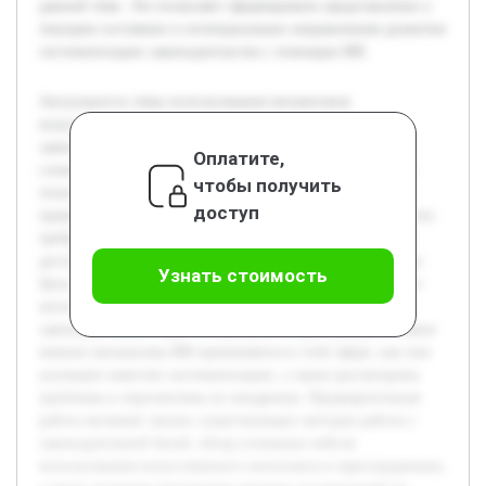
данной теме. Это позволяет сформировать представление о
текущем состоянии и потенциальных направлениях развития
систематизации законодательства с помощью ИИ.
Актуальность темы использования механизмов
искусственного интеллекта в систематизации
законодательства обусловлена растущим объемом и
Оплатите,
сложностью нормативных актов. С развитием цифровых
чтобы получить
технологий традиционные методы структурирования
доступ
правовых документов становятся менее эффективными, что
требует внедрения новых инструментов для обеспечения
доступа к законодательству и упрощения его применения.
Узнать стоимость
Цель работы — исследовать возможности искусственного
интеллекта в упорядочивании и систематизации
законодательных норм. В ходе работы будет раскрыто, какие
именно механизмы ИИ применяются в этой сфере, как они
улучшают качество систематизации, а также рассмотрены
проблемы и перспективы их внедрения. Предварительная
работа включает анализ существующих методов работы с
законодательной базой, обзор успешных кейсов
использования искусственного интеллекта в юриспруденции,