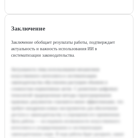
Заключение
Заключение обобщает результаты работы, подтверждает
актуальность и важность использования ИИ в
систематизации законодательства.
Актуальность темы использования механизмов
искусственного интеллекта в систематизации
законодательства обусловлена растущим объемом и
сложностью нормативных актов. С развитием цифровых
технологий традиционные методы структурирования
правовых документов становятся менее эффективными, что
требует внедрения новых инструментов для обеспечения
доступа к законодательству и упрощения его применения.
Цель работы — исследовать возможности искусственного
интеллекта в упорядочивании и систематизации
законодательных норм. В ходе работы будет раскрыто, какие