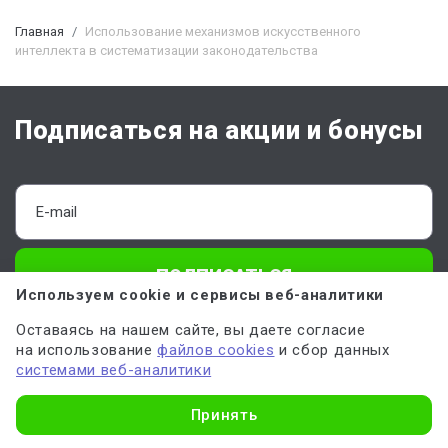
Главная
Использование механизмов искусственного
интеллекта в систематизации законодательства
Подписаться на акции и бонусы
ПОДПИСАТЬСЯ
Используем cookie и сервисы веб-аналитики
Отправляя форму, вы соглашаетесь с
офертой
,
политикой обработки
Оставаясь на нашем сайте, вы даете согласие
персональных данных
и даёте
согласие на обработку данных
на использование
файлов cookies
и сбор данных
системами веб-аналитики
Узнать стоимость
О Work5
Принять