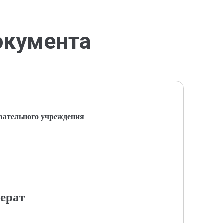
окумента
вательного учреждения
ерат