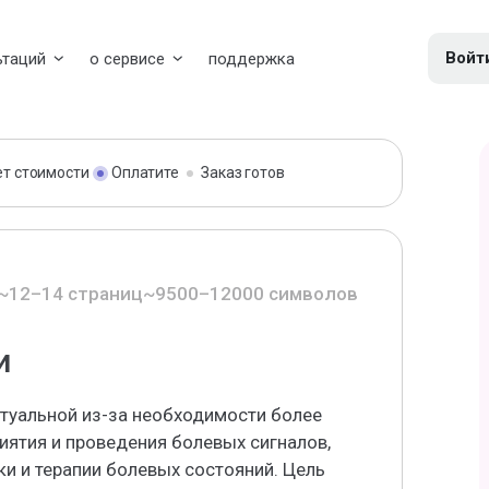
Войт
ьтаций
о сервисе
поддержка
ет стоимости
Оплатите
Заказ готов
~12–14 страниц
~9500–12000 символов
и
ктуальной из-за необходимости более
иятия и проведения болевых сигналов,
и и терапии болевых состояний. Цель