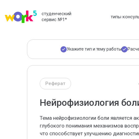
студенческий
типы консул
сервис №1
*
Укажите тип и тему работы
Расч
Реферат
Нейрофизиология бол
Тема нейрофизиологии боли является а
глубокого понимания механизмов воспр
что способствует улучшению диагностик