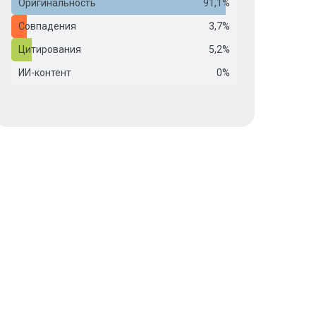
Оригинальность
91,1%
Совпадения
3,7%
Цитирования
5,2%
ИИ-контент
0%