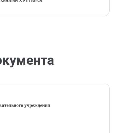
мебели XVIII века.
окумента
вательного учреждения