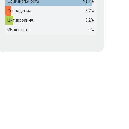
Оригинальность
91,1%
Совпадения
3,7%
Цитирования
5,2%
ИИ-контент
0%