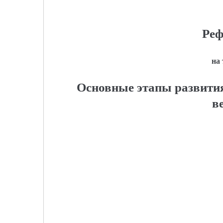
Реф
на
Основные этапы развития
в