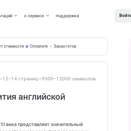
Войт
ьтаций
о сервисе
поддержка
ет стоимости
Оплатите
Заказ готов
~12–14 страниц
~9500–12000 символов
тия английской
III века представляет значительный