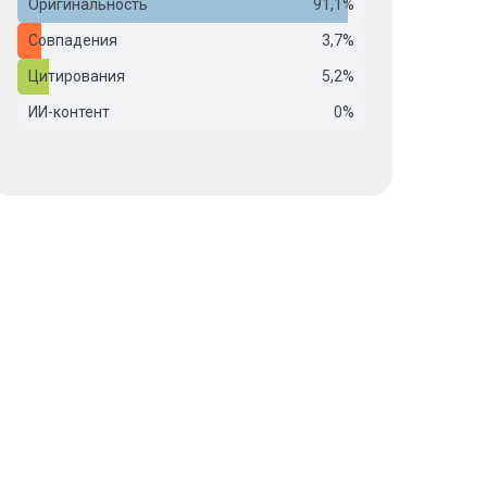
Оригинальность
91,1%
Совпадения
3,7%
Цитирования
5,2%
ИИ-контент
0%