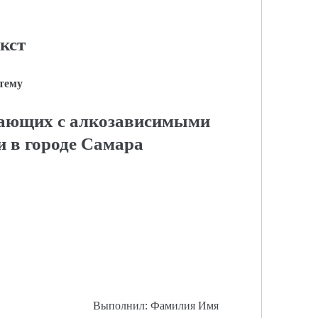
кст
 тему
тающих с алкозависимыми
и в городе Самара
Выполнил: Фамилия Имя