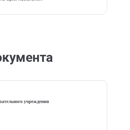
окумента
вательного учреждения