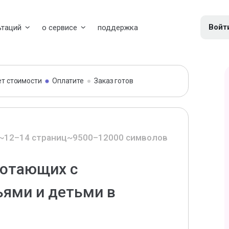
Войт
ьтаций
о сервисе
поддержка
ет стоимости
Оплатите
Заказ готов
~12–14 страниц
~9500–12000 символов
ботающих с
ями и детьми в