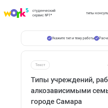
студенческий
типы консул
сервис №1
*
Укажите тип и тему работы
Расч
Текст
Типы учреждений, ра
алкозависимыми семь
городе Самара