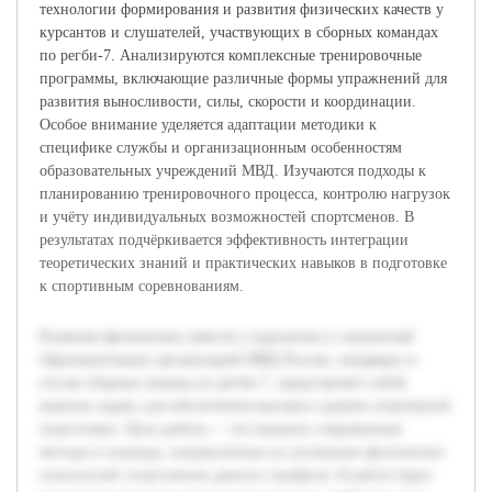
технологии формирования и развития физических качеств у
курсантов и слушателей, участвующих в сборных командах
по регби-7. Анализируются комплексные тренировочные
программы, включающие различные формы упражнений для
развития выносливости, силы, скорости и координации.
Особое внимание уделяется адаптации методики к
специфике службы и организационным особенностям
образовательных учреждений МВД. Изучаются подходы к
планированию тренировочного процесса, контролю нагрузок
и учёту индивидуальных возможностей спортсменов. В
результатах подчёркивается эффективность интеграции
теоретических знаний и практических навыков в подготовке
к спортивным соревнованиям.
Развитие физических качеств у курсантов и слушателей
образовательных организаций МВД России, входящих в
состав сборных команд по регби-7, представляет собой
важную задачу для обеспечения высокого уровня спортивной
подготовки. Цель работы — исследовать современные
методы и подходы, направленные на улучшение физических
показателей спортсменов данного профиля. В работе будет