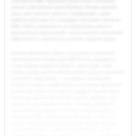
учреждений МВД. Предварительный анализ литературы
показал существование разнообразных методик развития
силы, выносливости, скорости и координации, однако
требуется адаптация их к специфике подготовки курсантов
МВД. Работа направлена на систематизацию данных и
формирование рекомендаций, способствующих повышению
эффективности спортивной подготовки сборных команд.
Развитие физических качеств у курсантов и слушателей
образовательных организаций МВД России, входящих в
состав сборных команд по регби-7, представляет собой
важную задачу для обеспечения высокого уровня спортивной
подготовки. Цель работы — исследовать современные
методы и подходы, направленные на улучшение физических
показателей спортсменов данного профиля. В работе будет
рассмотрен комплекс физических качеств, требуемых для
успешного выступления в регби-7, а также особенности
тренировочного процесса в условиях образовательных
учреждений МВД. Предварительный анализ литературы
показал существование разнообразных методик развития
силы, выносливости, скорости и координации, однако
требуется адаптация их к специфике подготовки курсантов