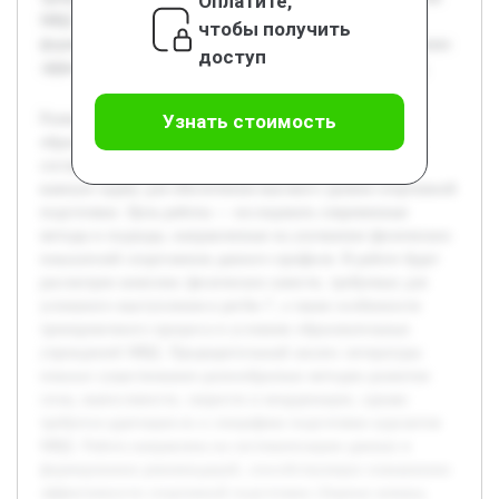
Оплатите,
МВД. Работа направлена на систематизацию данных и
чтобы получить
формирование рекомендаций, способствующих повышению
доступ
эффективности спортивной подготовки сборных команд.
Развитие физических качеств у курсантов и слушателей
Узнать стоимость
образовательных организаций МВД России, входящих в
состав сборных команд по регби-7, представляет собой
важную задачу для обеспечения высокого уровня спортивной
подготовки. Цель работы — исследовать современные
методы и подходы, направленные на улучшение физических
показателей спортсменов данного профиля. В работе будет
рассмотрен комплекс физических качеств, требуемых для
успешного выступления в регби-7, а также особенности
тренировочного процесса в условиях образовательных
учреждений МВД. Предварительный анализ литературы
показал существование разнообразных методик развития
силы, выносливости, скорости и координации, однако
требуется адаптация их к специфике подготовки курсантов
МВД. Работа направлена на систематизацию данных и
формирование рекомендаций, способствующих повышению
эффективности спортивной подготовки сборных команд.