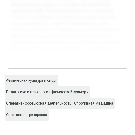
тренировочного процесса в условиях образовательных
учреждений МВД. Предварительный анализ литературы
показал существование разнообразных методик развития
силы, выносливости, скорости и координации, однако
требуется адаптация их к специфике подготовки курсантов
МВД. Работа направлена на систематизацию данных и
формирование рекомендаций, способствующих повышению
эффективности спортивной подготовки сборных команд.
Физическая культура и спорт
Педагогика и психология физической культуры
Оперативно-розыскная деятельность
Спортивная медицина
Спортивная тренировка