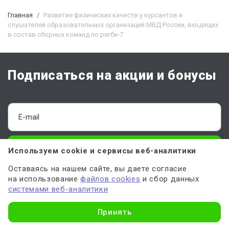
Главная
Развитие физических качеств у курсантов и
слушателей образовательных организаций МВД России, входящих
в состав сборных команд по регби-7
Подписаться на акции и бонусы
ПОДПИСАТЬСЯ
Используем cookie и сервисы веб-аналитики
Оставаясь на нашем сайте, вы даете согласие
Отправляя форму, вы соглашаетесь с
офертой
,
политикой обработки
на использование
файлов cookies
и сбор данных
персональных данных
и даёте
согласие на обработку данных
системами веб-аналитики
Узнать стоимость
Принять
О Work5