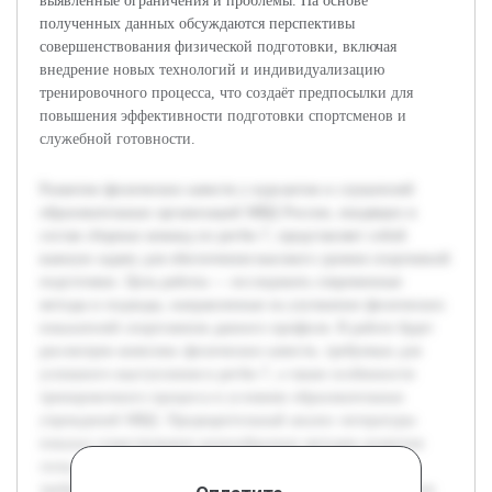
выявленные ограничения и проблемы. На основе
полученных данных обсуждаются перспективы
совершенствования физической подготовки, включая
внедрение новых технологий и индивидуализацию
тренировочного процесса, что создаёт предпосылки для
повышения эффективности подготовки спортсменов и
служебной готовности.
Развитие физических качеств у курсантов и слушателей
образовательных организаций МВД России, входящих в
состав сборных команд по регби-7, представляет собой
важную задачу для обеспечения высокого уровня спортивной
подготовки. Цель работы — исследовать современные
методы и подходы, направленные на улучшение физических
показателей спортсменов данного профиля. В работе будет
рассмотрен комплекс физических качеств, требуемых для
успешного выступления в регби-7, а также особенности
тренировочного процесса в условиях образовательных
учреждений МВД. Предварительный анализ литературы
показал существование разнообразных методик развития
силы, выносливости, скорости и координации, однако
требуется адаптация их к специфике подготовки курсантов