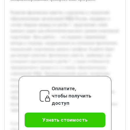
Развитие физических качеств у курсантов и слушателей
образовательных организаций МВД России, входящих в
состав сборных команд по регби-7, представляет собой
важную задачу для обеспечения высокого уровня спортивной
подготовки. Цель работы — исследовать современные
методы и подходы, направленные на улучшение физических
показателей спортсменов данного профиля. В работе будет
рассмотрен комплекс физических качеств, требуемых для
успешного выступления в регби-7, а также особенности
тренировочного процесса в условиях образовательных
учреждений МВД. Предварительный анализ литературы
показал существование разнообразных методик развития
силы, выносливости, скорости и координации, однако
Оплатите,
требуется адаптация их к специфике подготовки курсантов
чтобы получить
МВД. Работа направлена на систематизацию данных и
доступ
формирование рекомендаций, способствующих повышению
эффективности спортивной подготовки сборных команд.
Узнать стоимость
Развитие физических качеств у курсантов и слушателей
образовательных организаций МВД России, входящих в