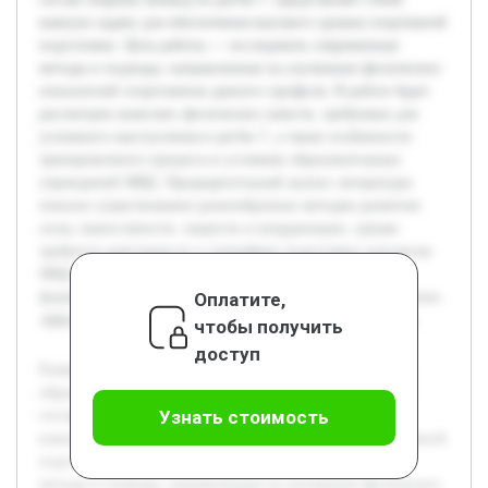
важную задачу для обеспечения высокого уровня спортивной
подготовки. Цель работы — исследовать современные
методы и подходы, направленные на улучшение физических
показателей спортсменов данного профиля. В работе будет
рассмотрен комплекс физических качеств, требуемых для
успешного выступления в регби-7, а также особенности
тренировочного процесса в условиях образовательных
учреждений МВД. Предварительный анализ литературы
показал существование разнообразных методик развития
силы, выносливости, скорости и координации, однако
требуется адаптация их к специфике подготовки курсантов
МВД. Работа направлена на систематизацию данных и
Оплатите,
формирование рекомендаций, способствующих повышению
эффективности спортивной подготовки сборных команд.
чтобы получить
доступ
Развитие физических качеств у курсантов и слушателей
образовательных организаций МВД России, входящих в
Узнать стоимость
состав сборных команд по регби-7, представляет собой
важную задачу для обеспечения высокого уровня спортивной
подготовки. Цель работы — исследовать современные
методы и подходы, направленные на улучшение физических