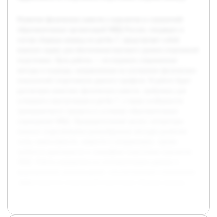
Развитие физических качеств у курсантов и слушателей
образовательных организаций МВД России, входящих в
состав сборных команд по регби-7, представляет собой
важную задачу для обеспечения высокого уровня спортивной
подготовки. Цель работы — исследовать современные
методы и подходы, направленные на улучшение физических
показателей спортсменов данного профиля. В работе будет
рассмотрен комплекс физических качеств, требуемых для
успешного выступления в регби-7, а также особенности
тренировочного процесса в условиях образовательных
учреждений МВД. Предварительный анализ литературы
показал существование разнообразных методик развития
силы, выносливости, скорости и координации, однако
требуется адаптация их к специфике подготовки курсантов
МВД. Работа направлена на систематизацию данных и
формирование рекомендаций, способствующих повышению
эффективности спортивной подготовки сборных команд.