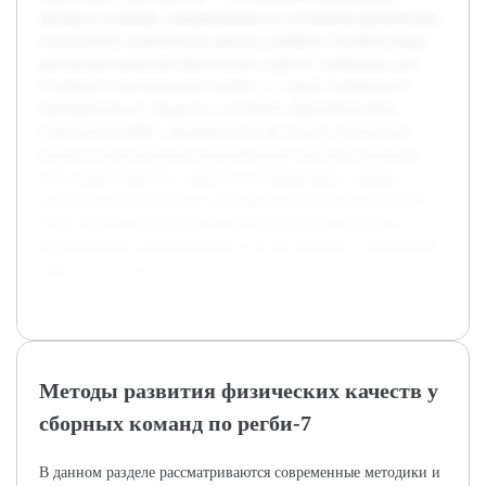
методы и подходы, направленные на улучшение физических
показателей спортсменов данного профиля. В работе будет
рассмотрен комплекс физических качеств, требуемых для
успешного выступления в регби-7, а также особенности
тренировочного процесса в условиях образовательных
учреждений МВД. Предварительный анализ литературы
показал существование разнообразных методик развития
силы, выносливости, скорости и координации, однако
требуется адаптация их к специфике подготовки курсантов
МВД. Работа направлена на систематизацию данных и
формирование рекомендаций, способствующих повышению
эффективности спортивной подготовки сборных команд.
Методы развития физических качеств у
сборных команд по регби-7
В данном разделе рассматриваются современные методики и