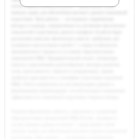
состав сборных команд по регби-7, представляет собой
важную задачу для обеспечения высокого уровня спортивной
подготовки. Цель работы — исследовать современные
методы и подходы, направленные на улучшение физических
показателей спортсменов данного профиля. В работе будет
рассмотрен комплекс физических качеств, требуемых для
успешного выступления в регби-7, а также особенности
тренировочного процесса в условиях образовательных
учреждений МВД. Предварительный анализ литературы
показал существование разнообразных методик развития
силы, выносливости, скорости и координации, однако
требуется адаптация их к специфике подготовки курсантов
МВД. Работа направлена на систематизацию данных и
формирование рекомендаций, способствующих повышению
эффективности спортивной подготовки сборных команд.
Развитие физических качеств у курсантов и слушателей
образовательных организаций МВД России, входящих в
состав сборных команд по регби-7, представляет собой
важную задачу для обеспечения высокого уровня спортивной
подготовки. Цель работы — исследовать современные