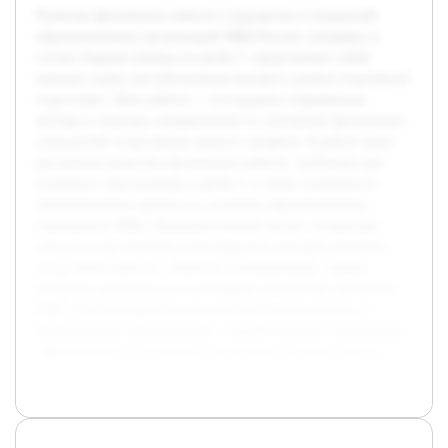
Развитие физических качеств у курсантов и слушателей
образовательных организаций МВД России, входящих в
состав сборных команд по регби-7, представляет собой
важную задачу для обеспечения высокого уровня спортивной
подготовки. Цель работы — исследовать современные
методы и подходы, направленные на улучшение физических
показателей спортсменов данного профиля. В работе будет
рассмотрен комплекс физических качеств, требуемых для
успешного выступления в регби-7, а также особенности
тренировочного процесса в условиях образовательных
учреждений МВД. Предварительный анализ литературы
показал существование разнообразных методик развития
силы, выносливости, скорости и координации, однако
требуется адаптация их к специфике подготовки курсантов
МВД. Работа направлена на систематизацию данных и
формирование рекомендаций, способствующих повышению
эффективности спортивной подготовки сборных команд.