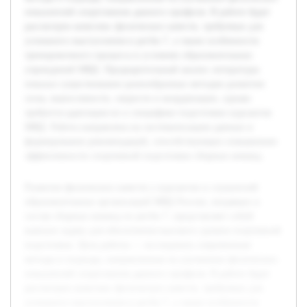
показателей спортсменов данного профиля. В работе будет
рассмотрен комплекс физических качеств, требуемых для
успешного выступления в регби-7, а также особенности
тренировочного процесса в условиях образовательных
учреждений МВД. Предварительный анализ литературы
показал существование разнообразных методик развития
силы, выносливости, скорости и координации, однако
требуется адаптация их к специфике подготовки курсантов
МВД. Работа направлена на систематизацию данных и
формирование рекомендаций, способствующих повышению
эффективности спортивной подготовки сборных команд.
Развитие физических качеств у курсантов и слушателей
образовательных организаций МВД России, входящих в
состав сборных команд по регби-7, представляет собой
важную задачу для обеспечения высокого уровня спортивной
подготовки. Цель работы — исследовать современные
методы и подходы, направленные на улучшение физических
показателей спортсменов данного профиля. В работе будет
рассмотрен комплекс физических качеств, требуемых для
успешного выступления в регби-7, а также особенности