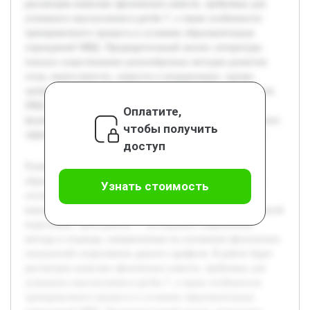
рассмотрен комплекс физических качеств, требуемых для
успешного выступления в регби-7, а также особенности
тренировочного процесса в условиях образовательных
учреждений МВД. Предварительный анализ литературы
показал существование разнообразных методик развития
силы, выносливости, скорости и координации, однако
требуется адаптация их к специфике подготовки курсантов
МВД. Работа направлена на систематизацию данных и
Оплатите,
формирование рекомендаций, способствующих повышению
чтобы получить
эффективности спортивной подготовки сборных команд.
доступ
Развитие физических качеств у курсантов и слушателей
образовательных организаций МВД России, входящих в
Узнать стоимость
состав сборных команд по регби-7, представляет собой
важную задачу для обеспечения высокого уровня спортивной
подготовки. Цель работы — исследовать современные
методы и подходы, направленные на улучшение физических
показателей спортсменов данного профиля. В работе будет
рассмотрен комплекс физических качеств, требуемых для
успешного выступления в регби-7, а также особенности
тренировочного процесса в условиях образовательных