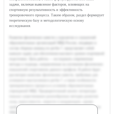
задачи, включая выявление факторов, влияющих на
спортивную результативность и эффективность
тренировочного процесса. Таким образом, раздел формирует
теоретическую базу и методологическую основу
исследования.
Развитие физических качеств у курсантов и слушателей
образовательных организаций МВД России, входящих в
состав сборных команд по регби-7, представляет собой
важную задачу для обеспечения высокого уровня спортивной
подготовки. Цель работы — исследовать современные
методы и подходы, направленные на улучшение физических
показателей спортсменов данного профиля. В работе будет
рассмотрен комплекс физических качеств, требуемых для
успешного выступления в регби-7, а также особенности
тренировочного процесса в условиях образовательных
учреждений МВД. Предварительный анализ литературы
показал существование разнообразных методик развития
силы, выносливости, скорости и координации, однако
требуется адаптация их к специфике подготовки курсантов
МВД. Работа направлена на систематизацию данных и