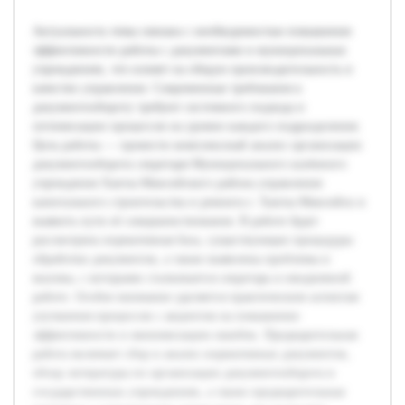
Актуальность темы связана с необходимостью повышения
эффективности работы с документами в муниципальных
учреждениях, что влияет на общую производительность и
качество управления. Современные требования к
документообороту требуют системного подхода и
оптимизации процессов на уровне каждого подразделения.
Цель работы — провести комплексный анализ организации
документооборота секретаря Муниципального казённого
учреждения Ханты-Мансийского района управления
капитального строительства и ремонта г. Ханты-Мансийск и
выявить пути её совершенствования. В работе будет
рассмотрена нормативная база, существующие процедуры
обработки документов, а также выявлены проблемы и
вызовы, с которыми сталкивается секретарь в ежедневной
работе. Особое внимание уделяется практическим аспектам
улучшения процессов с акцентом на повышение
эффективности и минимизацию ошибок. Предварительная
работа включает сбор и анализ нормативных документов,
обзор литературы по организации документооборота в
государственных учреждениях, а также предварительные