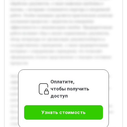
обработки документов, а также выявлены проблемы и
вызовы, с которыми сталкивается секретарь в ежедневной
работе. Особое внимание уделяется практическим аспектам
улучшения процессов с акцентом на повышение
эффективности и минимизацию ошибок. Предварительная
работа включает сбор и анализ нормативных документов,
обзор литературы по организации документооборота в
государственных учреждениях, а также предварительные
интервью с сотрудниками учреждения, что позволяет
сформировать полное представление о текущем состоянии
процессов.
Актуальность темы связана с необходимостью повышения
Оплатите,
эффективности работы с документами в муниципальных
чтобы получить
учреждениях, что влияет на общую производительность и
качество управления. Современные требования к
доступ
документообороту требуют системного подхода и
оптимизации процессов на уровне каждого подразделения.
Узнать стоимость
Цель работы — провести комплексный анализ организации
документооборота секретаря Муниципального казённого
учреждения Ханты-Мансийского района управления