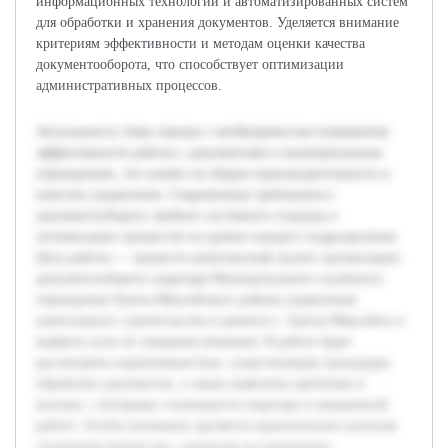
информационных технологий и автоматизированных систем
для обработки и хранения документов. Уделяется внимание
критериям эффективности и методам оценки качества
документооборота, что способствует оптимизации
административных процессов.
Актуальность темы связана с необходимостью повышения
эффективности работы с документами в муниципальных
учреждениях, что влияет на общую производительность и
качество управления. Современные требования к
документообороту требуют системного подхода и
оптимизации процессов на уровне каждого подразделения.
Цель работы — провести комплексный анализ организации
документооборота секретаря Муниципального казённого
учреждения Ханты-Мансийского района управления
капитального строительства и ремонта г. Ханты-Мансийск и
выявить пути её совершенствования. В работе будет
рассмотрена нормативная база, существующие процедуры
обработки документов, а также выявлены проблемы и
вызовы, с которыми сталкивается секретарь в ежедневной
работе. Особое внимание уделяется практическим аспектам
улучшения процессов с акцентом на повышение