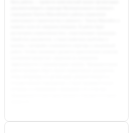
Цель работы — провести комплексный анализ организации
документооборота секретаря Муниципального казённого
учреждения Ханты-Мансийского района управления
капитального строительства и ремонта г. Ханты-Мансийск и
выявить пути её совершенствования. В работе будет
рассмотрена нормативная база, существующие процедуры
обработки документов, а также выявлены проблемы и
вызовы, с которыми сталкивается секретарь в ежедневной
работе. Особое внимание уделяется практическим аспектам
улучшения процессов с акцентом на повышение
эффективности и минимизацию ошибок. Предварительная
работа включает сбор и анализ нормативных документов,
обзор литературы по организации документооборота в
государственных учреждениях, а также предварительные
интервью с сотрудниками учреждения, что позволяет
сформировать полное представление о текущем состоянии
процессов.