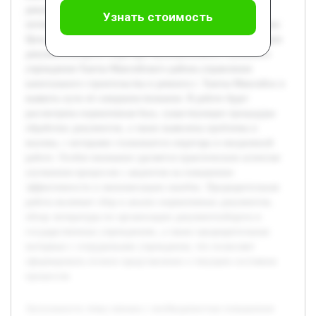
документообороту требуют системного подхода и
Узнать стоимость
оптимизации процессов на уровне каждого подразделения.
Цель работы — провести комплексный анализ организации
документооборота секретаря Муниципального казённого
учреждения Ханты-Мансийского района управления
капитального строительства и ремонта г. Ханты-Мансийск и
выявить пути её совершенствования. В работе будет
рассмотрена нормативная база, существующие процедуры
обработки документов, а также выявлены проблемы и
вызовы, с которыми сталкивается секретарь в ежедневной
работе. Особое внимание уделяется практическим аспектам
улучшения процессов с акцентом на повышение
эффективности и минимизацию ошибок. Предварительная
работа включает сбор и анализ нормативных документов,
обзор литературы по организации документооборота в
государственных учреждениях, а также предварительные
интервью с сотрудниками учреждения, что позволяет
сформировать полное представление о текущем состоянии
процессов.
Актуальность темы связана с необходимостью повышения