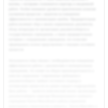
вызовы, с которыми сталкивается секретарь в ежедневной
работе. Особое внимание уделяется практическим аспектам
улучшения процессов с акцентом на повышение
эффективности и минимизацию ошибок. Предварительная
работа включает сбор и анализ нормативных документов,
обзор литературы по организации документооборота в
государственных учреждениях, а также предварительные
интервью с сотрудниками учреждения, что позволяет
сформировать полное представление о текущем состоянии
процессов.
Актуальность темы связана с необходимостью повышения
эффективности работы с документами в муниципальных
учреждениях, что влияет на общую производительность и
качество управления. Современные требования к
документообороту требуют системного подхода и
оптимизации процессов на уровне каждого подразделения.
Цель работы — провести комплексный анализ организации
документооборота секретаря Муниципального казённого
учреждения Ханты-Мансийского района управления
капитального строительства и ремонта г. Ханты-Мансийск и