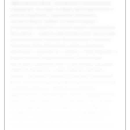
эффективности работы с документами в муниципальных
учреждениях, что влияет на общую производительность и
качество управления. Современные требования к
документообороту требуют системного подхода и
оптимизации процессов на уровне каждого подразделения.
Цель работы — провести комплексный анализ организации
документооборота секретаря Муниципального казённого
учреждения Ханты-Мансийского района управления
капитального строительства и ремонта г. Ханты-Мансийск и
выявить пути её совершенствования. В работе будет
рассмотрена нормативная база, существующие процедуры
обработки документов, а также выявлены проблемы и
вызовы, с которыми сталкивается секретарь в ежедневной
работе. Особое внимание уделяется практическим аспектам
улучшения процессов с акцентом на повышение
эффективности и минимизацию ошибок. Предварительная
работа включает сбор и анализ нормативных документов,
обзор литературы по организации документооборота в
государственных учреждениях, а также предварительные
интервью с сотрудниками учреждения, что позволяет
сформировать полное представление о текущем состоянии