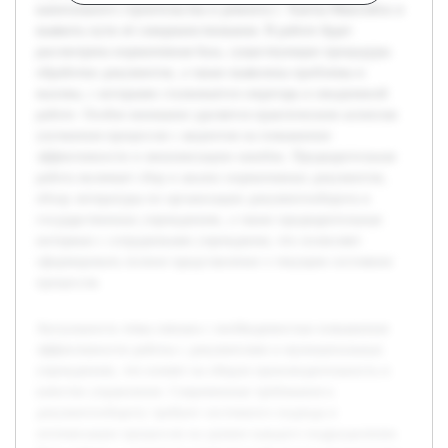
капитального строительства и ремонта г. Ханты-Мансийск и
выявить пути её совершенствования. В работе будет
рассмотрена нормативная база, существующие процедуры
обработки документов, а также выявлены проблемы и
вызовы, с которыми сталкивается секретарь в ежедневной
работе. Особое внимание уделяется практическим аспектам
улучшения процессов с акцентом на повышение
эффективности и минимизацию ошибок. Предварительная
работа включает сбор и анализ нормативных документов,
обзор литературы по организации документооборота в
государственных учреждениях, а также предварительные
интервью с сотрудниками учреждения, что позволяет
сформировать полное представление о текущем состоянии
процессов.
Актуальность темы связана с необходимостью повышения
эффективности работы с документами в муниципальных
учреждениях, что влияет на общую производительность и
качество управления. Современные требования к
документообороту требуют системного подхода и
оптимизации процессов на уровне каждого подразделения.