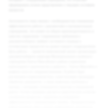
сформировать полное представление о текущем состоянии
процессов.
Актуальность темы связана с необходимостью повышения
эффективности работы с документами в муниципальных
учреждениях, что влияет на общую производительность и
качество управления. Современные требования к
документообороту требуют системного подхода и
оптимизации процессов на уровне каждого подразделения.
Цель работы — провести комплексный анализ организации
документооборота секретаря Муниципального казённого
учреждения Ханты-Мансийского района управления
капитального строительства и ремонта г. Ханты-Мансийск и
выявить пути её совершенствования. В работе будет
рассмотрена нормативная база, существующие процедуры
обработки документов, а также выявлены проблемы и
вызовы, с которыми сталкивается секретарь в ежедневной
работе. Особое внимание уделяется практическим аспектам
улучшения процессов с акцентом на повышение
эффективности и минимизацию ошибок. Предварительная
работа включает сбор и анализ нормативных документов,