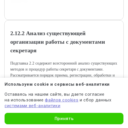
процессов.
2.12.2 Анализ существующей
организации работы с документами
секретаря
Подглавка 2.2 содержит всесторонний анализ существующих
методов и процедур работы секретаря с документами.
Рассматривается порядок приема, регистрации, обработки и
хранения документов, а также взаимодействие с другими
Используем cookie и сервисы веб-аналитики
подразделениями. Анализируется использование
программного обеспечения и соблюдение нормативных
Оставаясь на нашем сайте, вы даете согласие
требований, что позволяет выявить ключевые особенности и
на использование
файлов cookies
и сбор данных
системами веб-аналитики
проблемы текущей практики.
Узнать стоимость
Принять
Актуальность темы связана с необходимостью повышения
эффективности работы с документами в муниципальных