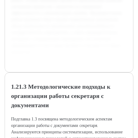
работе. Особое внимание уделяется практическим аспектам
улучшения процессов с акцентом на повышение
эффективности и минимизацию ошибок. Предварительная
работа включает сбор и анализ нормативных документов,
обзор литературы по организации документооборота в
государственных учреждениях, а также предварительные
интервью с сотрудниками учреждения, что позволяет
сформировать полное представление о текущем состоянии
процессов.
1.21.3 Методологические подходы к
организации работы секретаря с
документами
Подглавка 1.3 посвящена методологическим аспектам
организации работы с документами секретаря.
Анализируются принципы систематизации, использование