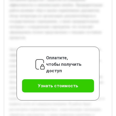
эффективности и минимизацию ошибок. Предварительная
работа включает сбор и анализ нормативных документов,
обзор литературы по организации документооборота в
государственных учреждениях, а также предварительные
интервью с сотрудниками учреждения, что позволяет
сформировать полное представление о текущем состоянии
процессов.
Актуальность темы связана с необходимостью повышения
эффективности работы с документами в муниципальных
Оплатите,
учреждениях, что влияет на общую производительность и
чтобы получить
качество управления. Современные требования к
доступ
документообороту требуют системного подхода и
оптимизации процессов на уровне каждого подразделения.
Цель работы — провести комплексный анализ организации
Узнать стоимость
документооборота секретаря Муниципального казённого
учреждения Ханты-Мансийского района управления
капитального строительства и ремонта г. Ханты-Мансийск и
выявить пути её совершенствования. В работе будет
рассмотрена нормативная база, существующие процедуры
обработки документов, а также выявлены проблемы и