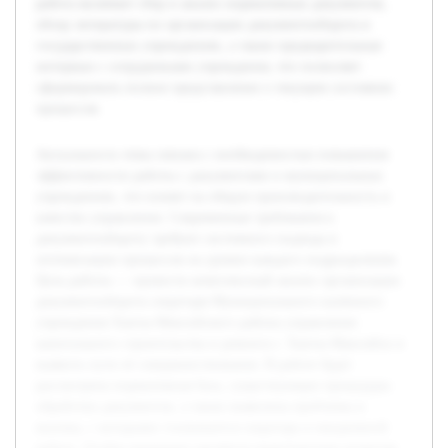
работа включает сбор и анализ нормативных документов,
обзор литературы по организации документооборота в
государственных учреждениях, а также предварительные
интервью с сотрудниками учреждения, что позволяет
сформировать полное представление о текущем состоянии
процессов.
Актуальность темы связана с необходимостью повышения
эффективности работы с документами в муниципальных
учреждениях, что влияет на общую производительность и
качество управления. Современные требования к
документообороту требуют системного подхода и
оптимизации процессов на уровне каждого подразделения.
Цель работы — провести комплексный анализ организации
документооборота секретаря Муниципального казённого
учреждения Ханты-Мансийского района управления
капитального строительства и ремонта г. Ханты-Мансийск и
выявить пути её совершенствования. В работе будет
рассмотрена нормативная база, существующие процедуры
обработки документов, а также выявлены проблемы и
вызовы, с которыми сталкивается секретарь в ежедневной