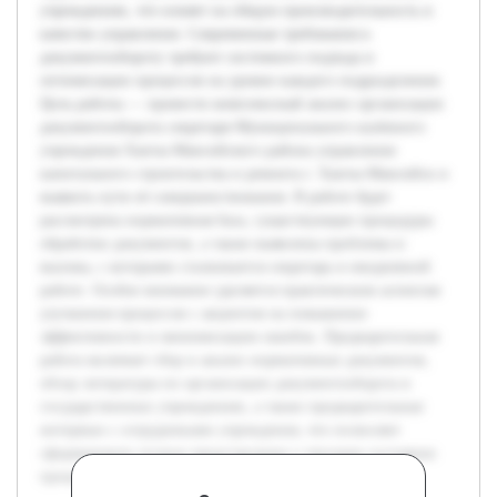
учреждениях, что влияет на общую производительность и
качество управления. Современные требования к
документообороту требуют системного подхода и
оптимизации процессов на уровне каждого подразделения.
Цель работы — провести комплексный анализ организации
документооборота секретаря Муниципального казённого
учреждения Ханты-Мансийского района управления
капитального строительства и ремонта г. Ханты-Мансийск и
выявить пути её совершенствования. В работе будет
рассмотрена нормативная база, существующие процедуры
обработки документов, а также выявлены проблемы и
вызовы, с которыми сталкивается секретарь в ежедневной
работе. Особое внимание уделяется практическим аспектам
улучшения процессов с акцентом на повышение
эффективности и минимизацию ошибок. Предварительная
работа включает сбор и анализ нормативных документов,
обзор литературы по организации документооборота в
государственных учреждениях, а также предварительные
интервью с сотрудниками учреждения, что позволяет
сформировать полное представление о текущем состоянии
процессов.