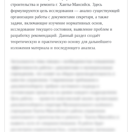
строительства и ремонта г. Ханты-Мансийск. Здесь
формулируются цель исследования — анализ существующей
организации работы с документами секретаря, а также
задачи, включающие изучение нормативных основ,
исследование текущего состояния, выявление проблем и
разработку рекомендаций. Данный раздел создаёт
теоретическую и практическую основу для дальнейшего
изложения материала и последующего анализа.
Актуальность темы связана с необходимостью повышения
эффективности работы с документами в муниципальных
учреждениях, что влияет на общую производительность и
качество управления. Современные требования к
документообороту требуют системного подхода и
оптимизации процессов на уровне каждого подразделения.
Цель работы — провести комплексный анализ организации
документооборота секретаря Муниципального казённого
учреждения Ханты-Мансийского района управления
капитального строительства и ремонта г. Ханты-Мансийск и
выявить пути её совершенствования. В работе будет
рассмотрена нормативная база, существующие процедуры