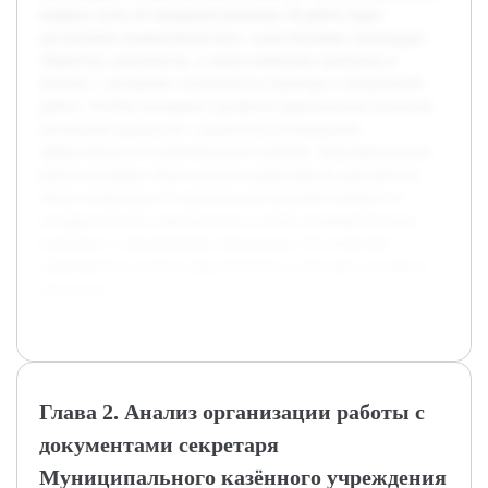
выявить пути её совершенствования. В работе будет
рассмотрена нормативная база, существующие процедуры
обработки документов, а также выявлены проблемы и
вызовы, с которыми сталкивается секретарь в ежедневной
работе. Особое внимание уделяется практическим аспектам
улучшения процессов с акцентом на повышение
эффективности и минимизацию ошибок. Предварительная
работа включает сбор и анализ нормативных документов,
обзор литературы по организации документооборота в
государственных учреждениях, а также предварительные
интервью с сотрудниками учреждения, что позволяет
сформировать полное представление о текущем состоянии
процессов.
Глава 2. Анализ организации работы с
документами секретаря
Муниципального казённого учреждения