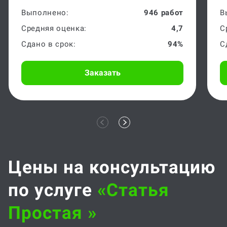
Выполнено:
946 работ
В
Средняя оценка:
4,7
С
Сдано в срок:
94%
С
Заказать
Цены на консультацию
по услуге
«статья
Простая »