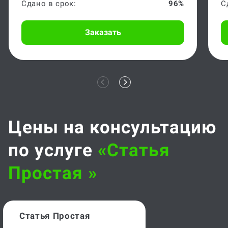
Сдано в срок:
96%
С
Заказать
Цены на консультацию
по услуге
«статья
Простая »
Статья Простая