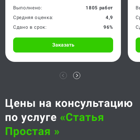
Выполнено:
1805 работ
В
Средняя оценка:
4,9
С
Сдано в срок:
96%
С
Заказать
Цены на консультацию
по услуге
«статья
Простая »