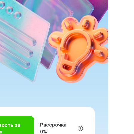
Рассрочка
мость за
у
0%