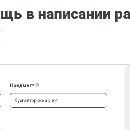
щь в написании р
Предмет*