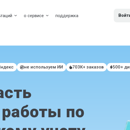
Войт
ьтаций
о сервисе
поддержка
Яндекс
не используем ИИ
703К+ заказов
500+ д
асть
 работы по