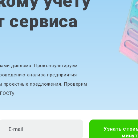
кому учету
т сервиса
лами диплома. Проконсультируем
проведению анализа предприятия
м проектные предложения. Проверим
 ГОСТу.
Узнать стои
минут