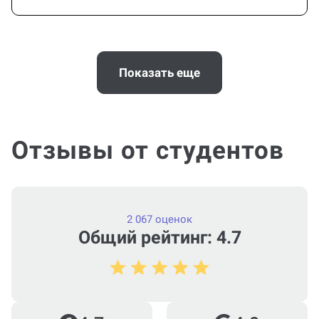
Как работает гарантия?
Показать еще
Можно ли вернуть деньги?
Отзывы от студентов
Помощь с услугой Часть диплома
нужна срочно (консультация по
2 067 оценок
Части диплома)?
Общий рейтинг: 4.7
Сколько стоит написание части
диплома (консультация по