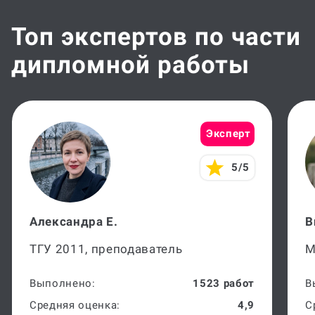
Топ экспертов по части
дипломной работы
Эксперт
5/5
Александра Е.
В
ТГУ 2011, преподаватель
М
Выполнено:
1523 работ
В
Средняя оценка:
4,9
С