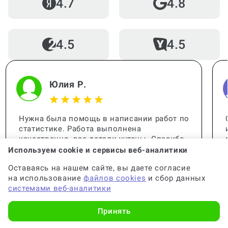
4.7
4.8
написанию части диплома)?
4.5
4.5
Можно ли написать часть дипломной
за 1 день?
Юлия Р.
Как называются части диплома?
Нужна была помощь в написании работ по
статистике. Работа выполнена
качественно, все детали учтены. Спасибо
за помощь, вы меня выручили!
Используем cookie и сервисы веб-аналитики
Сколько частей должно быть в
Оставаясь на нашем сайте, вы даете согласие
дипломе?
на использование
файлов cookies
и сбор данных
системами веб-аналитики
Принять
Кто проверяет дипломную работу?