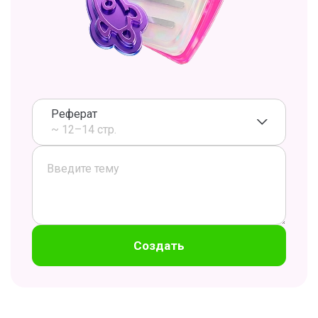
Реферат
~ 12–14 стр.
Создать