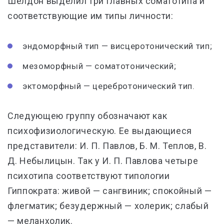
Шелдон выделил три главных соматотипа и
соответствующие им типы личности:
эндоморфный тип — висцеротонический тип;
мезоморфный — соматотонический;
эктоморфный — церебротонический тип.
Следующею группу обозначают как
психофизиологическую. Ее выдающиеся
представители: И. П. Павлов, Б. М. Теплов, В.
Д. Небылицын. Так у И. П. Павлова четыре
психотипа соответствуют типологии
Гиппократа: живой — сангвиник; спокойный —
флегматик; безудержный — холерик; слабый
— меланхолик.