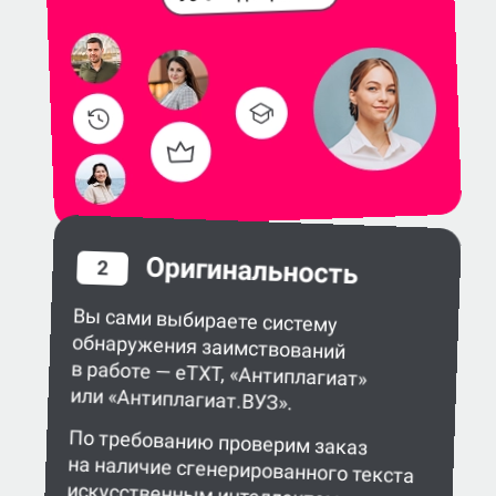
Оригинальность
2
Вы сами выбираете систему
обнаружения заимствований
в работе — eTXT, «Антиплагиат»
или «Антиплагиат.ВУЗ».
По требованию проверим заказ
на наличие сгенерированного текста
искусственным интеллектом.