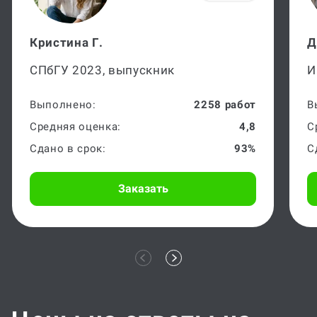
Кристина Г.
Д
СПбГУ 2023, выпускник
И
Выполнено:
2258 работ
В
Средняя оценка:
4,8
С
Сдано в срок:
93%
С
Заказать