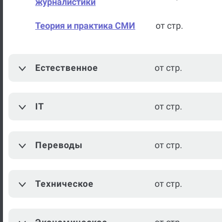
журналистики
Теория и практика СМИ
от стр.
Искусство
от стр.
Естественное
от стр.
История искусств
от стр.
История государства и
от стр.
IT
от стр.
права России
История политических и
от стр.
Переводы
от стр.
правовых учений
Теория государства и права
от стр.
Техническое
от стр.
Всеобщая история
от стр.
История
от стр.