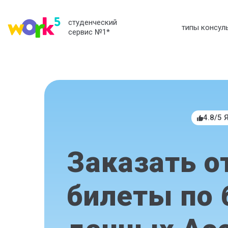
студенческий
типы консул
сервис №1
*
4.8/5 
Заказать о
билеты по 