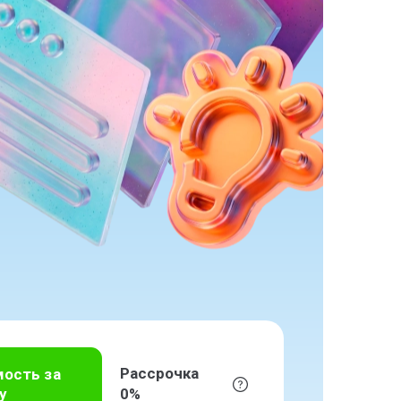
Рассрочка
мость за
у
0%