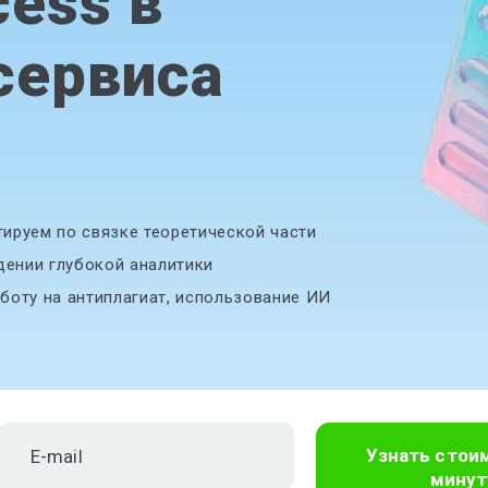
ess в
сервиса
ируем по связке теоретической части
дении глубокой аналитики
боту на антиплагиат, использование ИИ
Узнать стои
минут