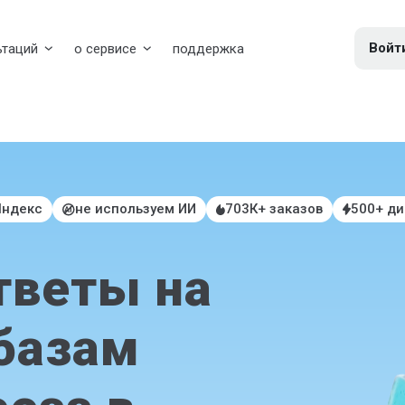
Войт
ьтаций
о сервисе
поддержка
Яндекс
не используем ИИ
703К+ заказов
500+ д
тветы на
базам