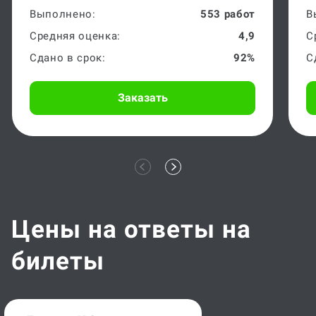
Выполнено:
553 работ
В
Средняя оценка:
4,9
С
Сдано в срок:
92%
С
Заказать
Цены на ответы на
билеты