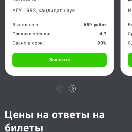
АГУ 1992, кандидат наук
И
Выполнено:
659 работ
В
Средняя оценка:
4,7
С
Сдано в срок:
90%
С
Заказать
Цены на ответы на
билеты