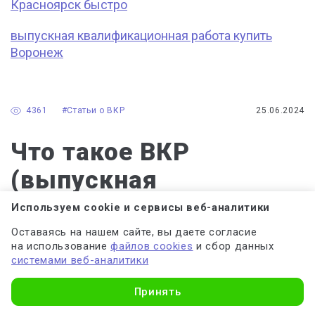
Красноярск быстро
выпускная квалификационная работа купить
Воронеж
4361
#Статьи о ВКР
25.06.2024
Что такое ВКР
(выпускная
квалификационная
Используем cookie и сервисы веб-аналитики
работа): определение,
Оставаясь на нашем сайте, вы даете согласие
на использование
файлов cookies
и сбор данных
задачи и цели,
системами веб-аналитики
структура
Принять