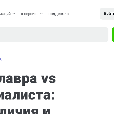
Войт
ьтаций
о сервисе
поддержка
6
лавра vs
иалиста:
личия и