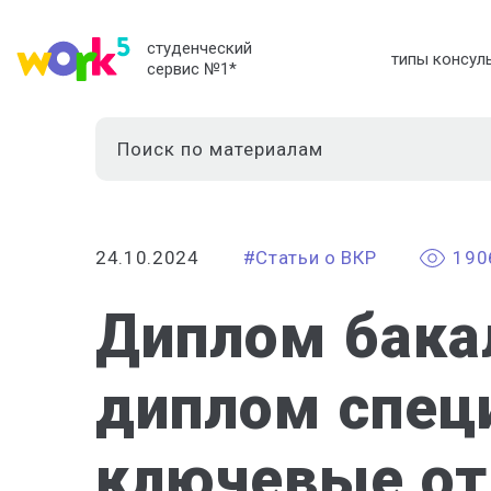
студенческий
типы консул
сервис №1
*
24.10.2024
#Статьи о ВКР
190
Диплом бака
диплом спец
ключевые от