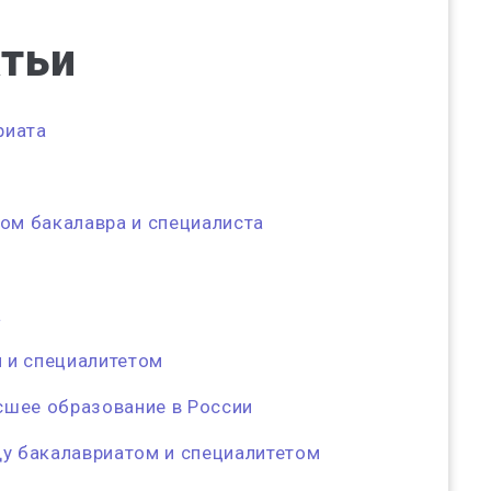
атьи
риата
м бакалавра и специалиста
а
 и специалитетом
сшее образование в России
у бакалавриатом и специалитетом