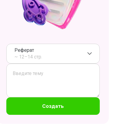
Реферат
~ 12–14 стр.
Создать