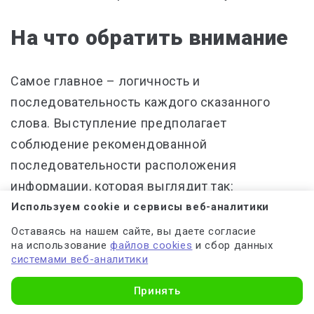
На что обратить внимание
Самое главное – логичность и
последовательность каждого сказанного
слова. Выступление предполагает
соблюдение рекомендованной
последовательности расположения
информации, которая выглядит так:
Используем cookie и сервисы веб-аналитики
Приветствие членов комиссии и
Оставаясь на нашем сайте, вы даете согласие
на использование
файлов cookies
и сбор данных
представление студента и руководителя
системами веб-аналитики
Озвучивание темы диплома (не более 1
Принять
предложения)