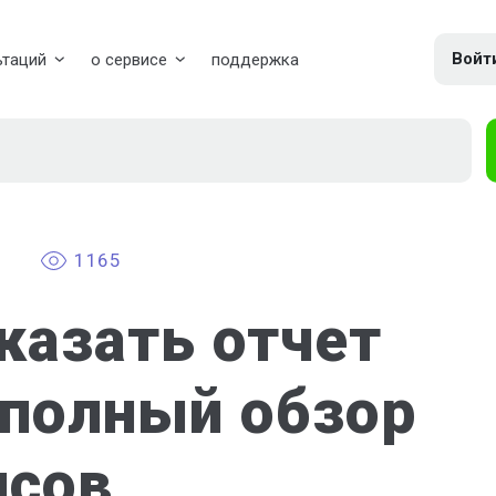
Войт
ьтаций
о сервисе
поддержка
1165
казать отчет
 полный обзор
исов