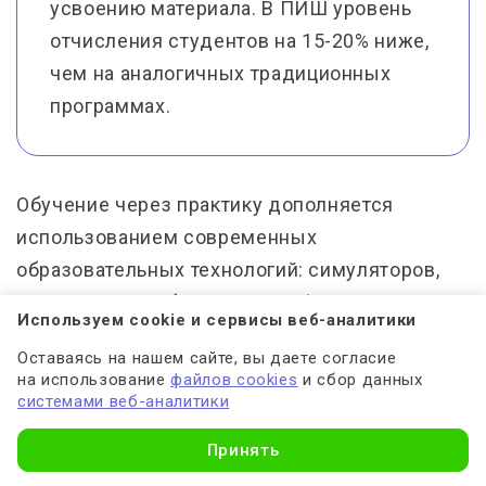
усвоению материала. В ПИШ уровень
отчисления студентов на 15-20% ниже,
чем на аналогичных традиционных
программах.
Обучение через практику дополняется
использованием современных
образовательных технологий: симуляторов,
виртуальных лабораторий, цифровых
Используем cookie и сервисы веб-аналитики
двойников оборудования. Это позволяет
Оставаясь на нашем сайте, вы даете согласие
освоить работу со сложными системами
на использование
файлов cookies
и сбор данных
безопасно и эффективно.
системами веб-аналитики
Принять
Как строится