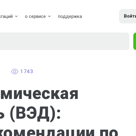
Войт
ьтаций
о сервисе
поддержка
1743
мическая
 (ВЭД):
комендации по