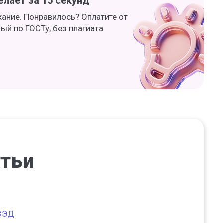
лает за 15 секунд
жание. Понравилось? Оплатите от
ный по ГОСТу, без плагиата
атьи
 ВЭД