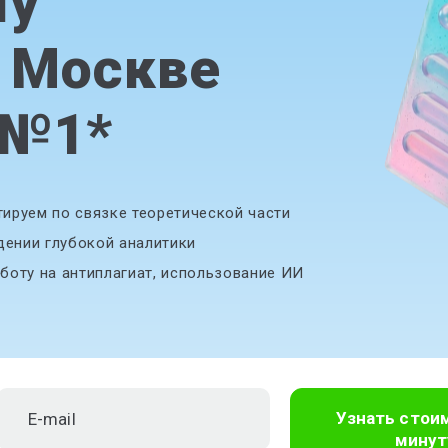
му
 Москве
 №1
*
ируем по связке теоретической части
дении глубокой аналитики
боту на антиплагиат, использование ИИ
Узнать стои
минут