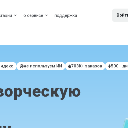
Войт
ьтаций
о сервисе
поддержка
Яндекс
не используем ИИ
703К+ заказов
500+ д
ворческую