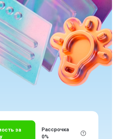
Рассрочка
мость за
у
0%