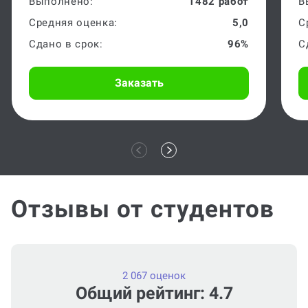
Выполнено:
1482 работ
В
Средняя оценка:
5,0
С
Сдано в срок:
96%
С
Заказать
Отзывы от студентов
2 067 оценок
Общий рейтинг: 4.7