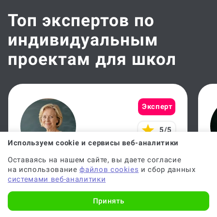
Топ экспертов по
индивидуальным
проектам для школ
Эксперт
5/5
Используем cookie и сервисы веб-аналитики
Оставаясь на нашем сайте, вы даете согласие
Галина П.
У
на использование
файлов cookies
и сбор данных
системами веб-аналитики
АГУ 1992, кандидат наук
Д
Принять
Выполнено:
659 работ
В