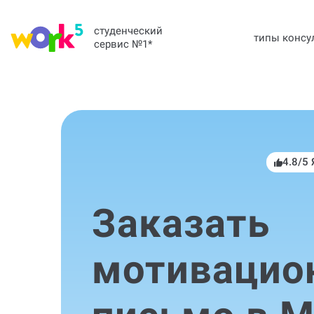
студенческий
типы консу
сервис №1
*
4.8/5
Заказать
мотивацио