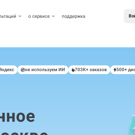
Во
льтаций
о сервисе
поддержка
 Яндекс
не используем ИИ
703К+ заказов
500+ ди
нное