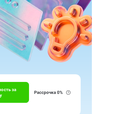
мость за
Рассрочка 0%
у