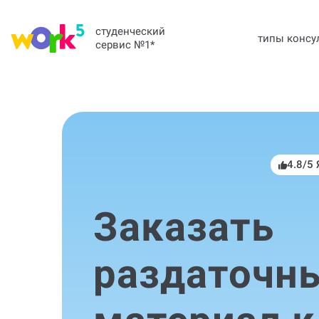
студенческий
типы консу
сервис №1
*
4.8/5
Заказать
раздаточн