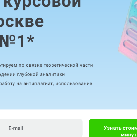
 курсовой
оскве
 №1
*
тируем по связке теоретической части
едении глубокой аналитики
аботу на антиплагиат, использование
Узнать стои
минут