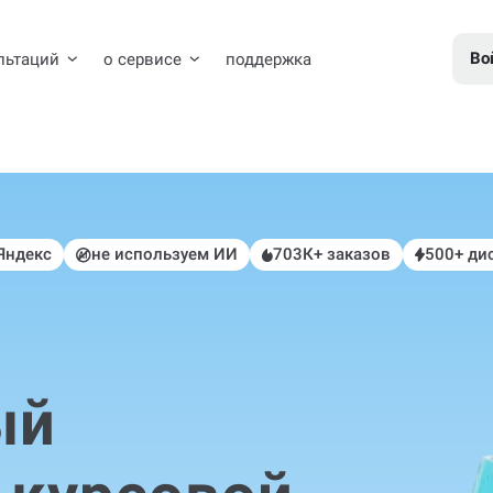
Во
льтаций
о сервисе
поддержка
 Яндекс
не используем ИИ
703К+ заказов
500+ ди
ый