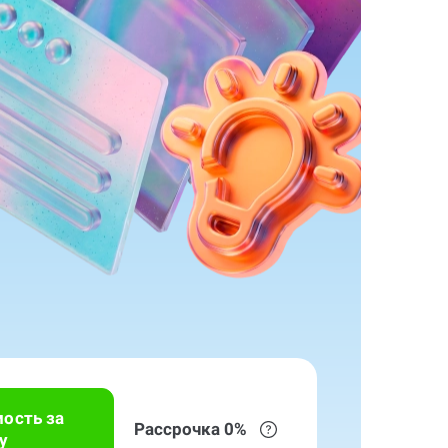
мость за
Рассрочка 0%
у