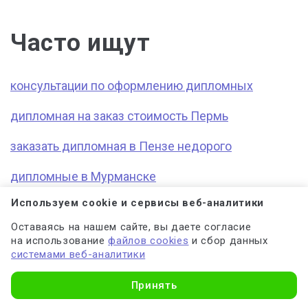
Часто ищут
консультации по оформлению дипломных
дипломная на заказ стоимость Пермь
заказать дипломная в Пензе недорого
дипломные в Мурманске
Используем cookie и сервисы веб-аналитики
Оставаясь на нашем сайте, вы даете согласие
2579
#Статьи о дипломных работах
09.08.2024
на использование
файлов cookies
и сбор данных
системами веб-аналитики
Как проходит защита
Принять
диплома в