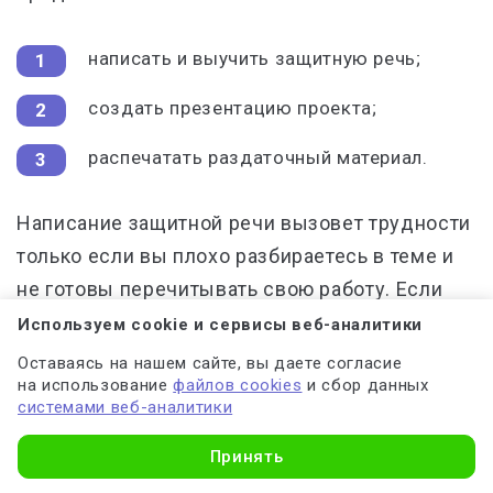
написать и выучить защитную речь;
создать презентацию проекта;
распечатать раздаточный материал.
Написание защитной речи вызовет трудности
только если вы плохо разбираетесь в теме и
не готовы перечитывать свою работу. Если
готовы совершить финальный рывок —
Используем cookie и сервисы веб-аналитики
перечитайте свою ВКР несколько раз и
Оставаясь на нашем сайте, вы даете согласие
на использование
файлов cookies
и сбор данных
действуйте по плану, который мы подробно
системами веб-аналитики
описали в статье о подготовке защитной речи.
Принять
Лайфхаки на защите: