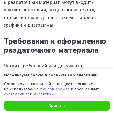
В раздаточный материал могут входить
краткие аннотации, выдержки из текста,
статистические данные, схемы, таблицы,
графики и диаграммы.
Требования к оформлению
раздаточного материала
Четких требований или документа,
регламентирующего оформление
Используем cookie и сервисы веб-аналитики
раздаточного материала, не существует.
Оставаясь на нашем сайте, вы даете согласие
Однако здесь важно учитывать банальные
на использование
файлов cookies
и сбор данных
системами веб-аналитики
правила вежливости и здравый смысл.
Принять
Весь раздаточный материал четко