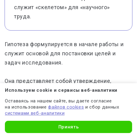
служит «скелетом» для «научного»
труда.
Гипотеза формулируется в начале работы и
служит основой для постановки целей и
задач исследования.
Она представляет собой утверждение,
которое автор предполагает проверить в ходе
Используем cookie и сервисы веб-аналитики
анализа данных, экспериментов или изучения
Оставаясь на нашем сайте, вы даете согласие
на использование
файлов cookies
и сбор данных
литературы. Гипотеза должна быть
системами веб-аналитики
конкретной, проверяемой и логически
связанной с темой работы. В процессе
Принять
выполнения курсовой работы исследователь