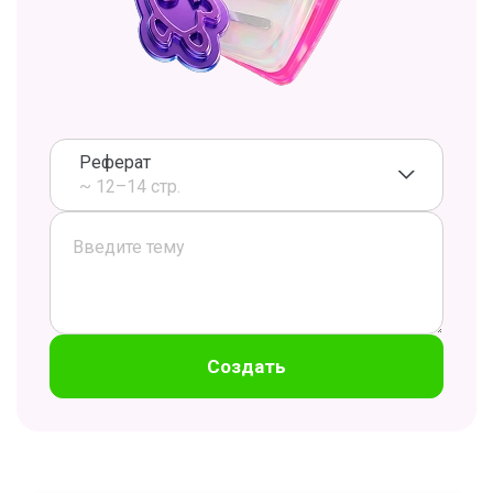
Реферат
~ 12–14 стр.
Создать