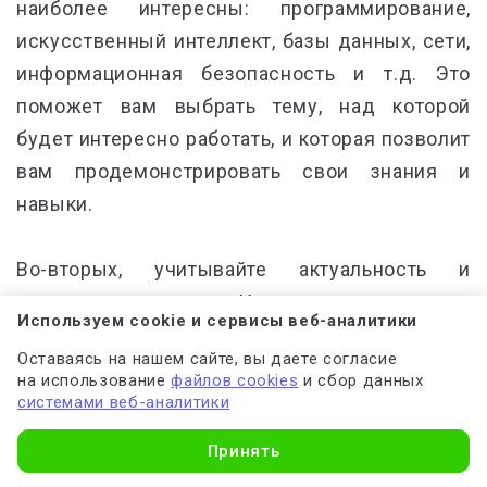
наиболее интересны: программирование,
искусственный интеллект, базы данных, сети,
информационная безопасность и т.д. Это
поможет вам выбрать тему, над которой
будет интересно работать, и которая позволит
вам продемонстрировать свои знания и
навыки.
Во-вторых, учитывайте
актуальность и
перспективы
темы. Изучите современные
Используем cookie и сервисы веб-аналитики
тенденции и вызовы в области информатики.
Оставаясь на нашем сайте, вы даете согласие
Это могут быть новые технологии, актуальные
на использование
файлов cookies
и сбор данных
проблемы или направления, которые
системами веб-аналитики
находятся в стадии активного развития.
Принять
Актуальная тема не только заинтересует