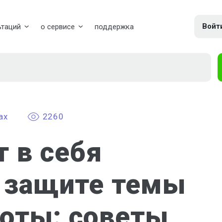
Войт
ьтаций
о сервисе
поддержка
ах
2260
 в себя
к защите темы
боты: советы