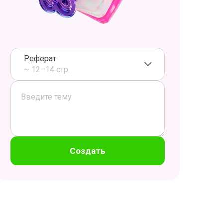
Реферат
~ 12–14 стр.
Создать