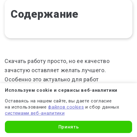
Содержание
Скачать работу просто, но ее качество
зачастую оставляет желать лучшего.
Особенно это актуально для работ
юридической направленности, так как
Используем cookie и сервисы веб-аналитики
законодательство часто меняется и данные
Оставаясь на нашем сайте, вы даете согласие
устаревают. К тому же, качество выполнения
на использование
файлов cookies
и сбор данных
системами веб-аналитики
бесплатного реферата, курсовой работы, или
дипломной является низким, в то время как
Принять
авторы работающие на заказ стремятся к