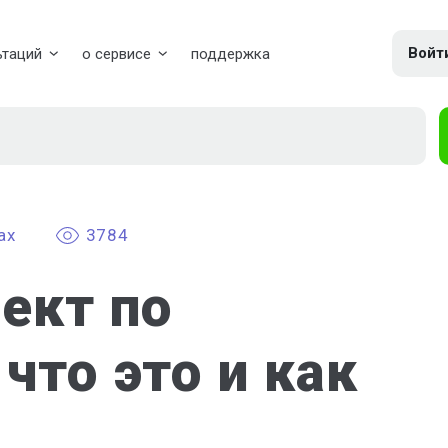
Войт
ьтаций
о сервисе
поддержка
ах
3784
ект по
что это и как