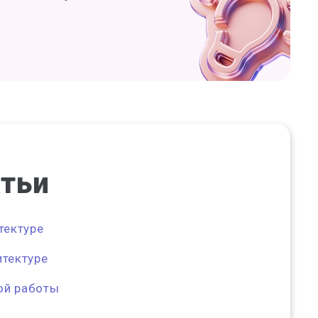
атьи
тектуре
итектуре
ой работы