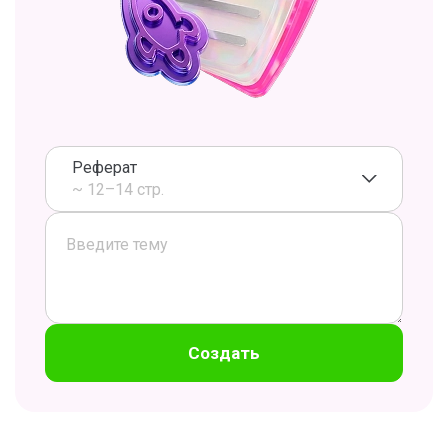
Реферат
~ 12–14 стр.
Создать