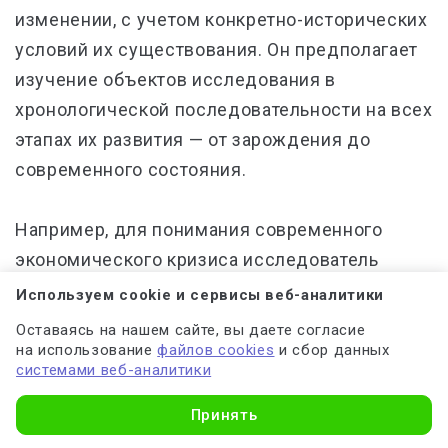
изменении, с учетом конкретно-исторических
условий их существования. Он предполагает
изучение объектов исследования в
хронологической последовательности на всех
этапах их развития — от зарождения до
современного состояния.
Например, для понимания современного
экономического кризиса исследователь
должен проследить зарождение его
Используем cookie и сервисы веб-аналитики
предпосылок, все стадии его развертывания
Оставаясь на нашем сайте, вы даете согласие
и причины, вызвавшие данную проблему. Или
на использование
файлов cookies
и сбор данных
системами веб-аналитики
в филологии изучается генезис и эволюция
литературного жанра с анализом отдельных
Принять
произведений, повлиявших на его