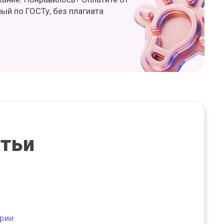
ный по ГОСТу, без плагиата
атьи
ории