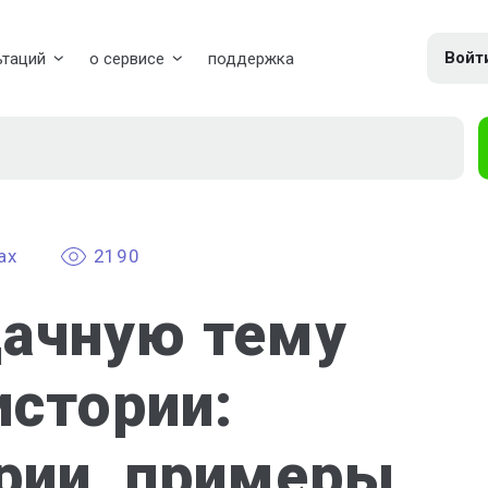
Войт
ьтаций
о сервисе
поддержка
ах
2190
ачную тему
истории:
ерии, примеры