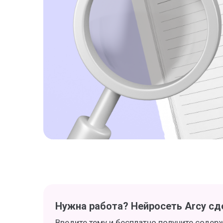
Нужна работа? Нейросеть Arcy сде
Введите тему и бесплатно получите содер